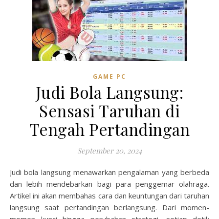
GAME PC
Judi Bola Langsung:
Sensasi Taruhan di
Tengah Pertandingan
September 20, 2024
Judi bola langsung menawarkan pengalaman yang berbeda
dan lebih mendebarkan bagi para penggemar olahraga.
Artikel ini akan membahas cara dan keuntungan dari taruhan
langsung saat pertandingan berlangsung. Dari momen-