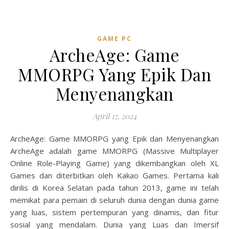
GAME PC
ArcheAge: Game
MMORPG Yang Epik Dan
Menyenangkan
April 17, 2024
ArcheAge: Game MMORPG yang Epik dan Menyenangkan
ArcheAge adalah game MMORPG (Massive Multiplayer
Online Role-Playing Game) yang dikembangkan oleh XL
Games dan diterbitkan oleh Kakao Games. Pertama kali
dirilis di Korea Selatan pada tahun 2013, game ini telah
memikat para pemain di seluruh dunia dengan dunia game
yang luas, sistem pertempuran yang dinamis, dan fitur
sosial yang mendalam. Dunia yang Luas dan Imersif