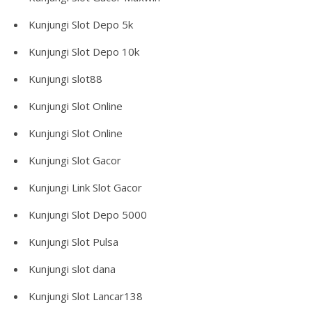
Kunjungi
Slot Depo 5k
Kunjungi
Slot Depo 10k
Kunjungi
slot88
Kunjungi
Slot Online
Kunjungi
Slot Online
Kunjungi
Slot Gacor
Kunjungi
Link Slot Gacor
Kunjungi
Slot Depo 5000
Kunjungi
Slot Pulsa
Kunjungi
slot dana
Kunjungi
Slot Lancar138