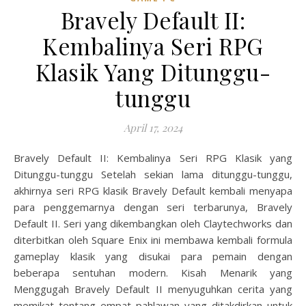
Bravely Default II:
Kembalinya Seri RPG
Klasik Yang Ditunggu-
tunggu
April 17, 2024
Bravely Default II: Kembalinya Seri RPG Klasik yang
Ditunggu-tunggu Setelah sekian lama ditunggu-tunggu,
akhirnya seri RPG klasik Bravely Default kembali menyapa
para penggemarnya dengan seri terbarunya, Bravely
Default II. Seri yang dikembangkan oleh Claytechworks dan
diterbitkan oleh Square Enix ini membawa kembali formula
gameplay klasik yang disukai para pemain dengan
beberapa sentuhan modern. Kisah Menarik yang
Menggugah Bravely Default II menyuguhkan cerita yang
memikat tentang empat pahlawan yang ditakdirkan untuk