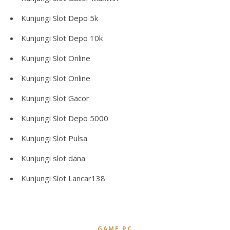
Kunjungi
Slot Depo 5k
Kunjungi
Slot Depo 10k
Kunjungi
Slot Online
Kunjungi
Slot Online
Kunjungi
Slot Gacor
Kunjungi
Slot Depo 5000
Kunjungi
Slot Pulsa
Kunjungi
slot dana
Kunjungi
Slot Lancar138
GAME PC