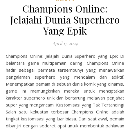
Champions Online:
Jelajahi Dunia Superhero
Yang Epik
April 17, 2024
Champions Online: Jelajahi Dunia Superhero yang Epik Di
belantara game multipemain daring, Champions Online
hadir sebagai permata tersembunyi yang menawarkan
pengalaman superhero yang mendalam dan adiktif.
Menempatkan pemain di sebuah dunia komik yang dinamis,
game ini memungkinkan mereka untuk menciptakan
karakter superhero unik dan bertarung melawan penjahat
super yang mengancam. Kustomisasi yang Tak Tertandingi
Salah satu kekuatan terbesar Champions Online adalah
tingkat kustomisasi yang luar biasa. Dari saat awal, pemain
dibanjiri dengan sederet opsi untuk membentuk pahlawan