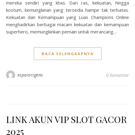
mereka sendiri yang khas. Dari ras, kekuatan, hingga
kostum, kemungkinan yang tersedia hampir tak terbatas.
Kekuatan dan Kemampuan yang Luas Champions Online
menghadirkan berbagai macam kekuatan dan kemampuan
superhero, memungkinkan pemain untuk merancang…
BACA SELENGKAPNYA
espaiorigens
0 Komentar
LINK AKUN VIP SLOT GACOR
2025