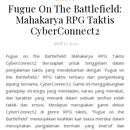
Fugue On The Battlefield:
Mahakarya RPG Taktis
CyberConnect2
April 17, 2024
Fugue on the Battlefield: Mahakarya RPG Taktis
CyberConnect2 Bersiaplah untuk tenggelam dalam
pengalaman taktis yang mendebarkan dengan "Fugue on
the Battlefield," RPG taktis terbaru dari pengembang
Jepang ternama, CyberConnect2. Game ini menggabungkan
gameplay strategis yang mendalam, narasi yang memikat,
dan karakter yang menarik dalam sebuah simfoni indah
taktik dan emosi. Meskipun merupakan game debut
CyberConnect2 di genre RPG taktis, "Fugue on the
Battlefield" menunjukkan keahlian luar biasa mereka dalam
menciptakan pengalaman bermain yang imersif dan