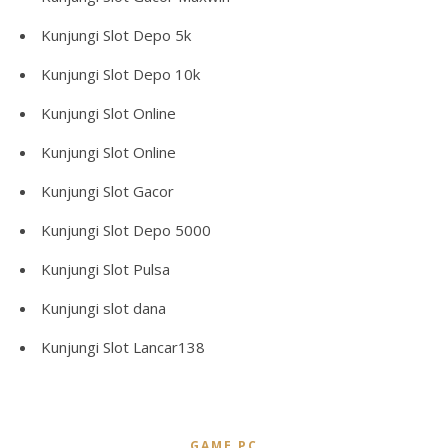
Kunjungi
Slot Depo 5k
Kunjungi
Slot Depo 10k
Kunjungi
Slot Online
Kunjungi
Slot Online
Kunjungi
Slot Gacor
Kunjungi
Slot Depo 5000
Kunjungi
Slot Pulsa
Kunjungi
slot dana
Kunjungi
Slot Lancar138
GAME PC