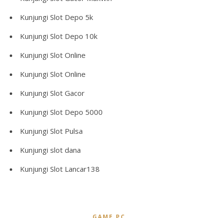
Kunjungi
Slot Depo 5k
Kunjungi
Slot Depo 10k
Kunjungi
Slot Online
Kunjungi
Slot Online
Kunjungi
Slot Gacor
Kunjungi
Slot Depo 5000
Kunjungi
Slot Pulsa
Kunjungi
slot dana
Kunjungi
Slot Lancar138
GAME PC