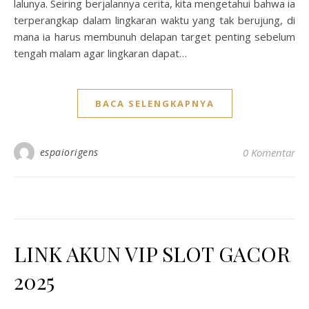
lalunya. Seiring berjalannya cerita, kita mengetahui bahwa ia
terperangkap dalam lingkaran waktu yang tak berujung, di
mana ia harus membunuh delapan target penting sebelum
tengah malam agar lingkaran dapat…
BACA SELENGKAPNYA
espaiorigens
0 Komentar
LINK AKUN VIP SLOT GACOR
2025