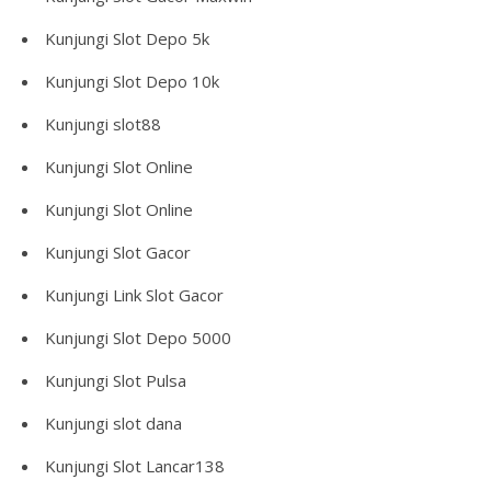
Kunjungi
Slot Depo 5k
Kunjungi
Slot Depo 10k
Kunjungi
slot88
Kunjungi
Slot Online
Kunjungi
Slot Online
Kunjungi
Slot Gacor
Kunjungi
Link Slot Gacor
Kunjungi
Slot Depo 5000
Kunjungi
Slot Pulsa
Kunjungi
slot dana
Kunjungi
Slot Lancar138