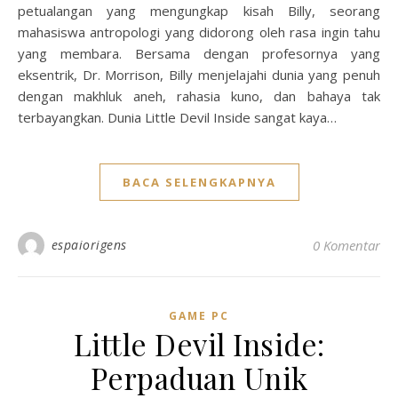
petualangan yang mengungkap kisah Billy, seorang
mahasiswa antropologi yang didorong oleh rasa ingin tahu
yang membara. Bersama dengan profesornya yang
eksentrik, Dr. Morrison, Billy menjelajahi dunia yang penuh
dengan makhluk aneh, rahasia kuno, dan bahaya tak
terbayangkan. Dunia Little Devil Inside sangat kaya…
BACA SELENGKAPNYA
espaiorigens
0 Komentar
GAME PC
Little Devil Inside:
Perpaduan Unik