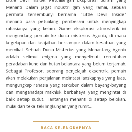
Little Devil Inside: Petualangan Eksplorasi Suram yang
Menanti Dalam jagat industri gim yang ramai, sebuah
permata tersembunyi bernama "Little Devil Inside"
menanti para petualang pemberani untuk menyingkap
rahasianya yang kelam. Game eksplorasi atmosferik ini
mengundang pemain ke dunia misterius Agonia, di mana
kegelapan dan keajaiban bercampur dalam kesatuan yang
memikat. Sebuah Dunia Misterius yang Menantang Agonia
adalah selimut enigma yang menyelimuti reruntuhan
peradaban kuno dan hutan belantara yang belum terjamah.
Sebagai Profesor, seorang penjelajah eksentrik, pemain
akan melakukan perjalanan melintasi lanskapnya yang luas,
mengungkap rahasia yang terkubur dalam bayang-bayang
dan mengahadapi makhluk berbahaya yang mengintai di
balik setiap sudut. Tantangan menanti di setiap belokan,
mulai dari teka-teki lingkungan yang rumit…
BACA SELENGKAPNYA