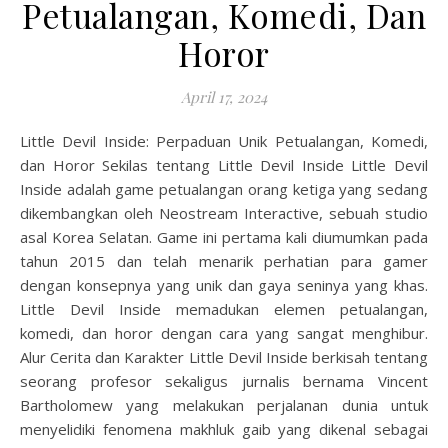
Petualangan, Komedi, Dan
Horor
April 17, 2024
Little Devil Inside: Perpaduan Unik Petualangan, Komedi,
dan Horor Sekilas tentang Little Devil Inside Little Devil
Inside adalah game petualangan orang ketiga yang sedang
dikembangkan oleh Neostream Interactive, sebuah studio
asal Korea Selatan. Game ini pertama kali diumumkan pada
tahun 2015 dan telah menarik perhatian para gamer
dengan konsepnya yang unik dan gaya seninya yang khas.
Little Devil Inside memadukan elemen petualangan,
komedi, dan horor dengan cara yang sangat menghibur.
Alur Cerita dan Karakter Little Devil Inside berkisah tentang
seorang profesor sekaligus jurnalis bernama Vincent
Bartholomew yang melakukan perjalanan dunia untuk
menyelidiki fenomena makhluk gaib yang dikenal sebagai