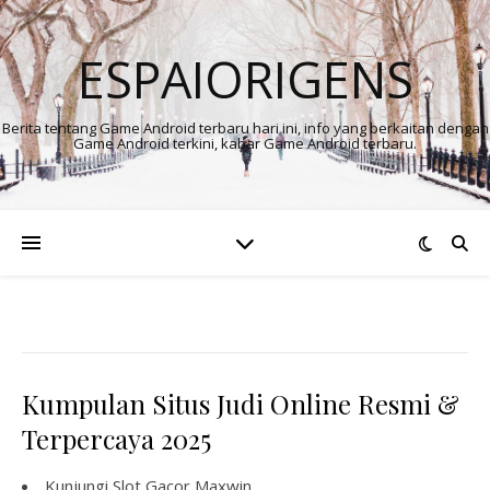
ESPAIORIGENS
Berita tentang Game Android terbaru hari ini, info yang berkaitan dengan
Game Android terkini, kabar Game Android terbaru.
Kumpulan Situs Judi Online Resmi &
Terpercaya 2025
Kunjungi
Slot Gacor Maxwin