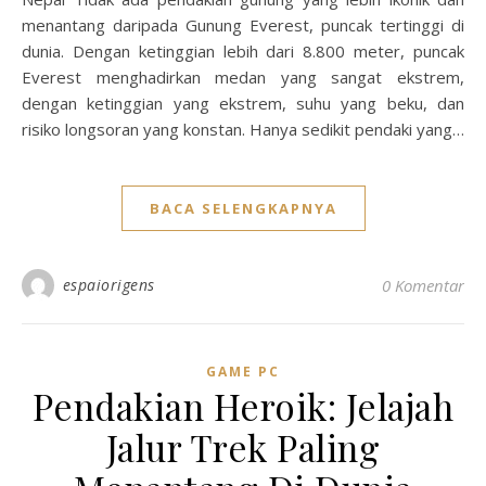
menantang daripada Gunung Everest, puncak tertinggi di
dunia. Dengan ketinggian lebih dari 8.800 meter, puncak
Everest menghadirkan medan yang sangat ekstrem,
dengan ketinggian yang ekstrem, suhu yang beku, dan
risiko longsoran yang konstan. Hanya sedikit pendaki yang…
BACA SELENGKAPNYA
espaiorigens
0 Komentar
GAME PC
Pendakian Heroik: Jelajah
Jalur Trek Paling