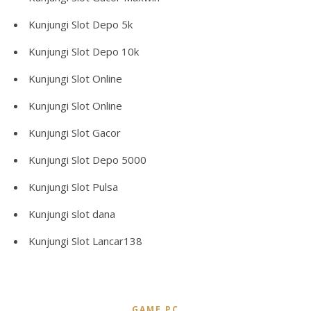
Kunjungi
Slot Depo 5k
Kunjungi
Slot Depo 10k
Kunjungi
Slot Online
Kunjungi
Slot Online
Kunjungi
Slot Gacor
Kunjungi
Slot Depo 5000
Kunjungi
Slot Pulsa
Kunjungi
slot dana
Kunjungi
Slot Lancar138
GAME PC