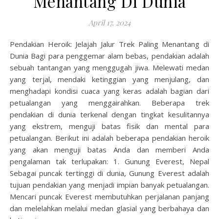
Menantang Di Dunia
April 17, 2024
Pendakian Heroik: Jelajah Jalur Trek Paling Menantang di
Dunia Bagi para penggemar alam bebas, pendakian adalah
sebuah tantangan yang menggugah jiwa. Melewati medan
yang terjal, mendaki ketinggian yang menjulang, dan
menghadapi kondisi cuaca yang keras adalah bagian dari
petualangan yang menggairahkan. Beberapa trek
pendakian di dunia terkenal dengan tingkat kesulitannya
yang ekstrem, menguji batas fisik dan mental para
petualangan. Berikut ini adalah beberapa pendakian heroik
yang akan menguji batas Anda dan memberi Anda
pengalaman tak terlupakan: 1. Gunung Everest, Nepal
Sebagai puncak tertinggi di dunia, Gunung Everest adalah
tujuan pendakian yang menjadi impian banyak petualangan.
Mencari puncak Everest membutuhkan perjalanan panjang
dan melelahkan melalui medan glasial yang berbahaya dan