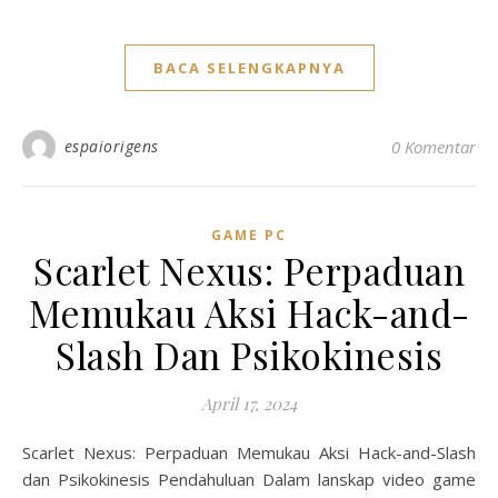
BACA SELENGKAPNYA
espaiorigens
0 Komentar
GAME PC
Scarlet Nexus: Perpaduan
Memukau Aksi Hack-and-
Slash Dan Psikokinesis
April 17, 2024
Scarlet Nexus: Perpaduan Memukau Aksi Hack-and-Slash
dan Psikokinesis Pendahuluan Dalam lanskap video game