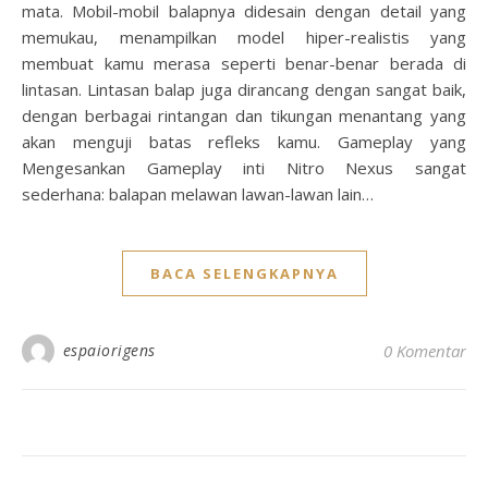
mata. Mobil-mobil balapnya didesain dengan detail yang
memukau, menampilkan model hiper-realistis yang
membuat kamu merasa seperti benar-benar berada di
lintasan. Lintasan balap juga dirancang dengan sangat baik,
dengan berbagai rintangan dan tikungan menantang yang
akan menguji batas refleks kamu. Gameplay yang
Mengesankan Gameplay inti Nitro Nexus sangat
sederhana: balapan melawan lawan-lawan lain…
BACA SELENGKAPNYA
espaiorigens
0 Komentar