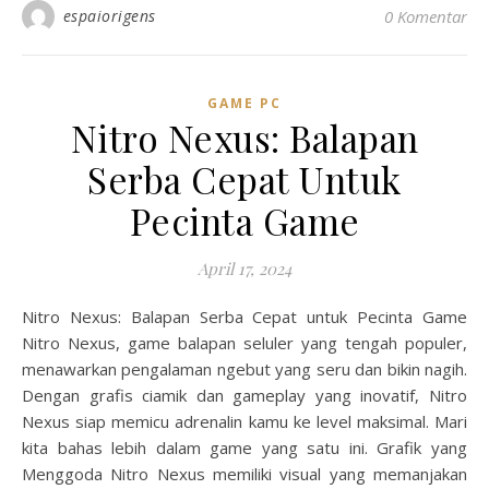
espaiorigens
0 Komentar
GAME PC
Nitro Nexus: Balapan
Serba Cepat Untuk
Pecinta Game
April 17, 2024
Nitro Nexus: Balapan Serba Cepat untuk Pecinta Game
Nitro Nexus, game balapan seluler yang tengah populer,
menawarkan pengalaman ngebut yang seru dan bikin nagih.
Dengan grafis ciamik dan gameplay yang inovatif, Nitro
Nexus siap memicu adrenalin kamu ke level maksimal. Mari
kita bahas lebih dalam game yang satu ini. Grafik yang
Menggoda Nitro Nexus memiliki visual yang memanjakan