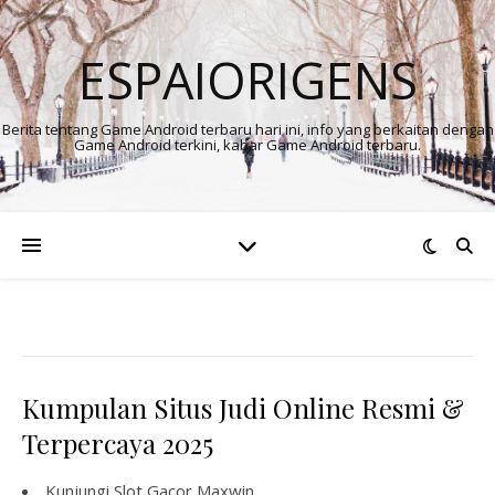
ESPAIORIGENS
Berita tentang Game Android terbaru hari ini, info yang berkaitan dengan
Game Android terkini, kabar Game Android terbaru.
Kumpulan Situs Judi Online Resmi &
Terpercaya 2025
Kunjungi
Slot Gacor Maxwin