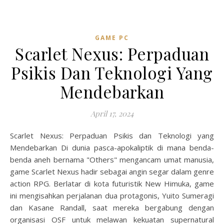
GAME PC
Scarlet Nexus: Perpaduan
Psikis Dan Teknologi Yang
Mendebarkan
April 17, 2024
Scarlet Nexus: Perpaduan Psikis dan Teknologi yang
Mendebarkan Di dunia pasca-apokaliptik di mana benda-
benda aneh bernama "Others" mengancam umat manusia,
game Scarlet Nexus hadir sebagai angin segar dalam genre
action RPG. Berlatar di kota futuristik New Himuka, game
ini mengisahkan perjalanan dua protagonis, Yuito Sumeragi
dan Kasane Randall, saat mereka bergabung dengan
organisasi OSF untuk melawan kekuatan supernatural