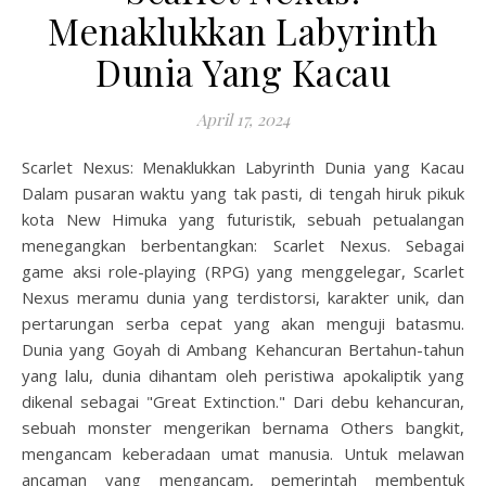
Menaklukkan Labyrinth
Dunia Yang Kacau
April 17, 2024
Scarlet Nexus: Menaklukkan Labyrinth Dunia yang Kacau
Dalam pusaran waktu yang tak pasti, di tengah hiruk pikuk
kota New Himuka yang futuristik, sebuah petualangan
menegangkan berbentangkan: Scarlet Nexus. Sebagai
game aksi role-playing (RPG) yang menggelegar, Scarlet
Nexus meramu dunia yang terdistorsi, karakter unik, dan
pertarungan serba cepat yang akan menguji batasmu.
Dunia yang Goyah di Ambang Kehancuran Bertahun-tahun
yang lalu, dunia dihantam oleh peristiwa apokaliptik yang
dikenal sebagai "Great Extinction." Dari debu kehancuran,
sebuah monster mengerikan bernama Others bangkit,
mengancam keberadaan umat manusia. Untuk melawan
ancaman yang mengancam, pemerintah membentuk