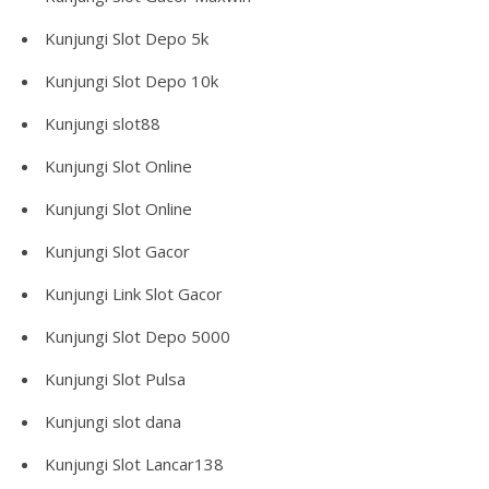
Kunjungi
Slot Depo 5k
Kunjungi
Slot Depo 10k
Kunjungi
slot88
Kunjungi
Slot Online
Kunjungi
Slot Online
Kunjungi
Slot Gacor
Kunjungi
Link Slot Gacor
Kunjungi
Slot Depo 5000
Kunjungi
Slot Pulsa
Kunjungi
slot dana
Kunjungi
Slot Lancar138