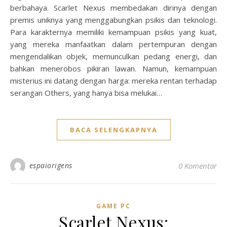
berbahaya. Scarlet Nexus membedakan dirinya dengan
premis uniknya yang menggabungkan psikis dan teknologi.
Para karakternya memiliki kemampuan psikis yang kuat,
yang mereka manfaatkan dalam pertempuran dengan
mengendalikan objek, memunculkan pedang energi, dan
bahkan menerobos pikiran lawan. Namun, kemampuan
misterius ini datang dengan harga: mereka rentan terhadap
serangan Others, yang hanya bisa melukai…
BACA SELENGKAPNYA
espaiorigens
0 Komentar
GAME PC
Scarlet Nexus: