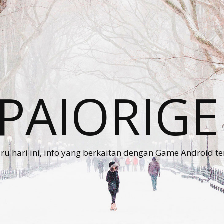
PAIORIG
ru hari ini, info yang berkaitan dengan Game Android te