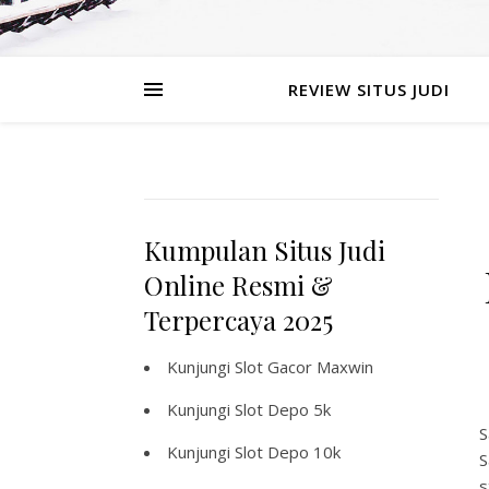
REVIEW SITUS JUDI
Kumpulan Situs Judi
Online Resmi &
Terpercaya 2025
Kunjungi
Slot Gacor Maxwin
Kunjungi
Slot Depo 5k
S
Kunjungi
Slot Depo 10k
S
s