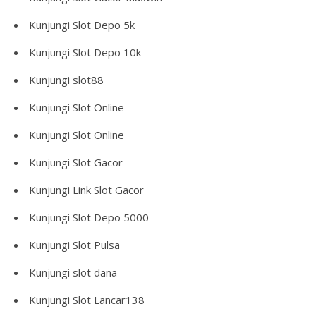
Kunjungi
Slot Depo 5k
Kunjungi
Slot Depo 10k
Kunjungi
slot88
Kunjungi
Slot Online
Kunjungi
Slot Online
Kunjungi
Slot Gacor
Kunjungi
Link Slot Gacor
Kunjungi
Slot Depo 5000
Kunjungi
Slot Pulsa
Kunjungi
slot dana
Kunjungi
Slot Lancar138