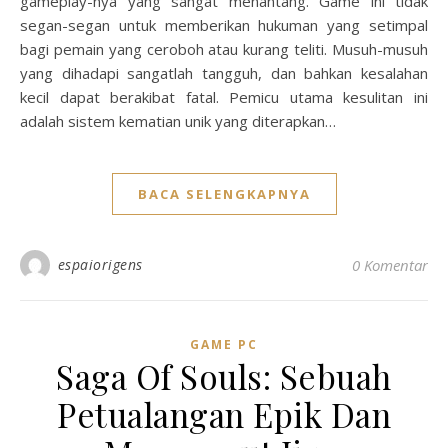
gameplay-nya yang sangat menantang. Game ini tidak
segan-segan untuk memberikan hukuman yang setimpal
bagi pemain yang ceroboh atau kurang teliti. Musuh-musuh
yang dihadapi sangatlah tangguh, dan bahkan kesalahan
kecil dapat berakibat fatal. Pemicu utama kesulitan ini
adalah sistem kematian unik yang diterapkan…
BACA SELENGKAPNYA
espaiorigens
0 Komentar
GAME PC
Saga Of Souls: Sebuah
Petualangan Epik Dan