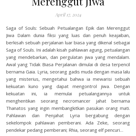
Merenggut Jiwa
April 17, 2024
Saga of Souls: Sebuah Petualangan Epik dan Merenggut
Jiwa Dalam dunia fiksi yang luas dan penuh keajaiban,
berkisah sebuah perjalanan luar biasa yang dikenal sebagai
Saga of Souls. Ini adalah kisah pahlawan agung, petualangan
yang mendebarkan, dan pergulatan jiwa yang mendalam.
Awal yang Tidak Biasa Perjalanan dimulai di desa terpencil
bernama Gaia. Lyria, seorang gadis muda dengan masa lalu
yang misterius, mengetahui bahwa ia mewarisi sebuah
kekuatan kuno yang dapat mengontrol jiwa. Dengan
kekuatan ini, ia memulai petualangannya untuk
menghentikan seorang necromancer jahat bernama
Thanatos yang ingin membangkitkan pasukan orang mati.
Pahlawan dan Penjahat Lyria bergabung dengan
sekelompok pahlawan pemberani. Ada Zeke, seorang
pendekar pedang pemberani; Rhia, seorang elf pencuri…