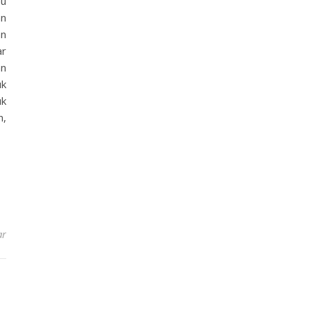
au
an
an
ar
an
uk
uk
n,
ar