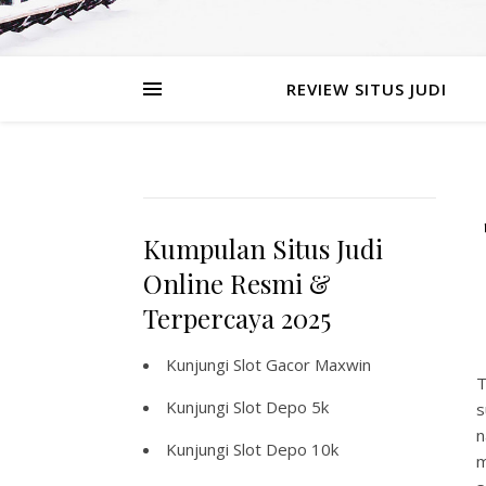
REVIEW SITUS JUDI
Kumpulan Situs Judi
Online Resmi &
Terpercaya 2025
Kunjungi
Slot Gacor Maxwin
T
Kunjungi
Slot Depo 5k
s
n
Kunjungi
Slot Depo 10k
m