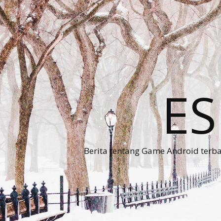
ES
Berita tentang Game Android terba