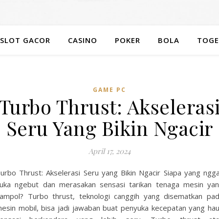
SLOT GACOR
CASINO
POKER
BOLA
TOGE
GAME PC
Turbo Thrust: Akseleras
Seru Yang Bikin Ngacir
April 17, 2024
urbo Thrust: Akselerasi Seru yang Bikin Ngacir Siapa yang ngg
uka ngebut dan merasakan sensasi tarikan tenaga mesin ya
ampol? Turbo thrust, teknologi canggih yang disematkan pa
esin mobil, bisa jadi jawaban buat penyuka kecepatan yang ha