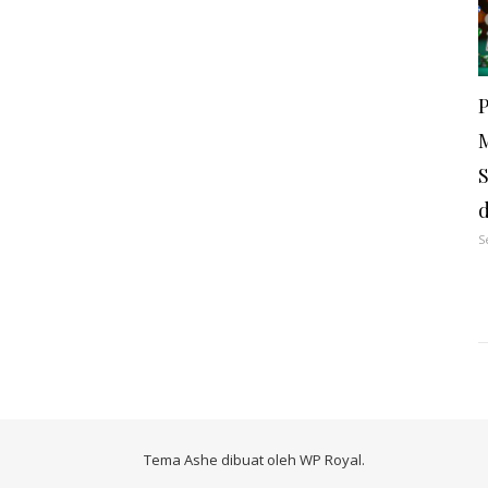
S
Tema Ashe dibuat oleh
WP Royal
.