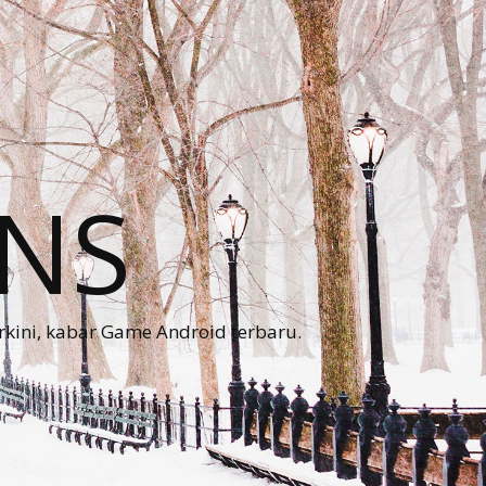
ENS
rkini, kabar Game Android terbaru.