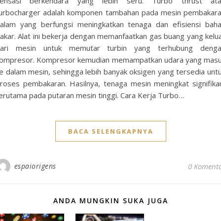
ensasi berkendara yang lebih seru. Turbo thrust at
urbocharger adalah komponen tambahan pada mesin pembakar
alam yang berfungsi meningkatkan tenaga dan efisiensi bah
akar. Alat ini bekerja dengan memanfaatkan gas buang yang kelu
ari mesin untuk memutar turbin yang terhubung deng
ompresor. Kompresor kemudian memampatkan udara yang mas
e dalam mesin, sehingga lebih banyak oksigen yang tersedia unt
roses pembakaran. Hasilnya, tenaga mesin meningkat signifika
erutama pada putaran mesin tinggi. Cara Kerja Turbo…
BACA SELENGKAPNYA
espaiorigens
0 Koment
ANDA MUNGKIN SUKA JUGA