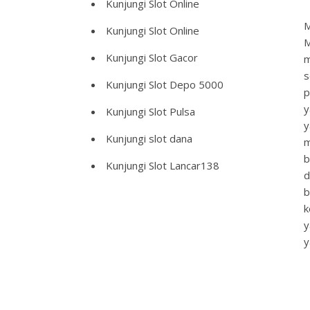
Kunjungi
Slot Online
M
Kunjungi
Slot Online
Kunjungi
Slot Gacor
m
s
Kunjungi
Slot Depo 5000
p
y
Kunjungi
Slot Pulsa
y
Kunjungi
slot dana
m
b
Kunjungi
Slot Lancar138
d
b
k
y
y