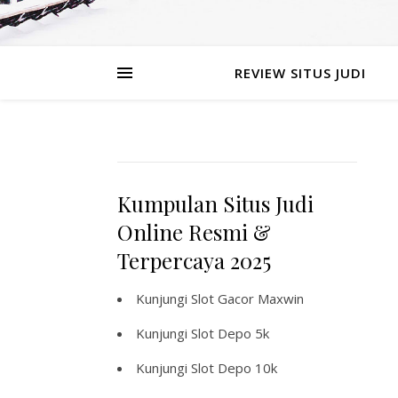
REVIEW SITUS JUDI
Kumpulan Situs Judi
Online Resmi &
Terpercaya 2025
Kunjungi
Slot Gacor Maxwin
Kunjungi
Slot Depo 5k
Kunjungi
Slot Depo 10k