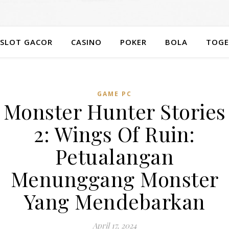
SLOT GACOR
CASINO
POKER
BOLA
TOGE
GAME PC
Monster Hunter Stories
2: Wings Of Ruin:
Petualangan
Menunggang Monster
Yang Mendebarkan
April 17, 2024