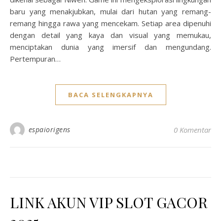
baru yang menakjubkan, mulai dari hutan yang remang-
remang hingga rawa yang mencekam. Setiap area dipenuhi
dengan detail yang kaya dan visual yang memukau,
menciptakan dunia yang imersif dan mengundang.
Pertempuran…
BACA SELENGKAPNYA
espaiorigens
0 Komentar
LINK AKUN VIP SLOT GACOR