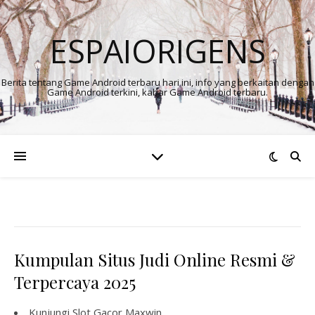
ESPAIORIGENS
Berita tentang Game Android terbaru hari ini, info yang berkaitan dengan
Game Android terkini, kabar Game Android terbaru.
Kumpulan Situs Judi Online Resmi &
Terpercaya 2025
Kunjungi
Slot Gacor Maxwin