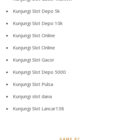
Kunjungi
Slot Depo 5k
Kunjungi
Slot Depo 10k
Kunjungi
Slot Online
Kunjungi
Slot Online
Kunjungi
Slot Gacor
Kunjungi
Slot Depo 5000
Kunjungi
Slot Pulsa
Kunjungi
slot dana
Kunjungi
Slot Lancar138
GAME PC