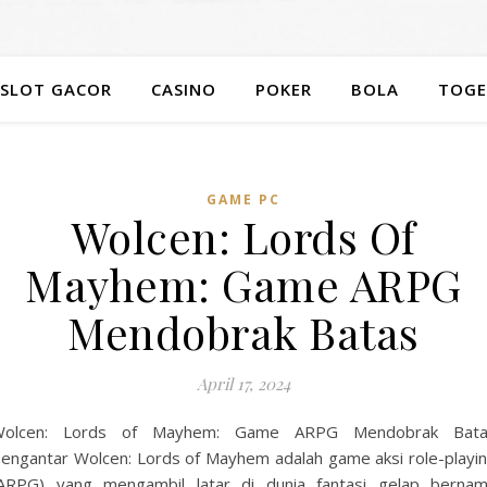
SLOT GACOR
CASINO
POKER
BOLA
TOGE
GAME PC
Wolcen: Lords Of
Mayhem: Game ARPG
Mendobrak Batas
April 17, 2024
Wolcen: Lords of Mayhem: Game ARPG Mendobrak Bata
engantar Wolcen: Lords of Mayhem adalah game aksi role-playi
ARPG) yang mengambil latar di dunia fantasi gelap berna