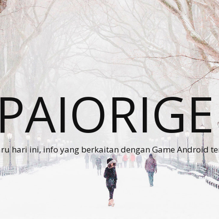
PAIORIG
ru hari ini, info yang berkaitan dengan Game Android te