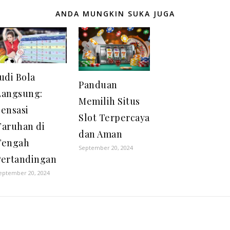
ANDA MUNGKIN SUKA JUGA
udi Bola
Panduan
Langsung:
Memilih Situs
Sensasi
Slot Terpercaya
Taruhan di
dan Aman
Tengah
September 20, 2024
Pertandingan
eptember 20, 2024