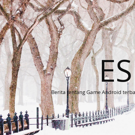
ES
Berita tentang Game Android terba