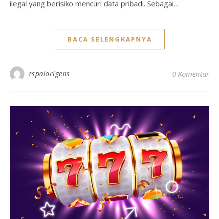
ilegal yang berisiko mencuri data pribadi. Sebagai…
BACA SELENGKAPNYA
espaiorigens
0 Komentar