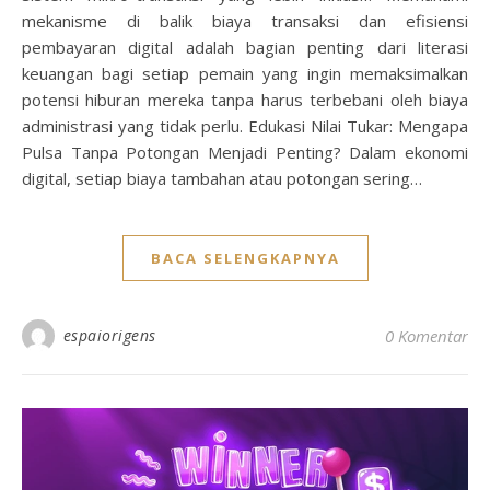
mekanisme di balik biaya transaksi dan efisiensi
pembayaran digital adalah bagian penting dari literasi
keuangan bagi setiap pemain yang ingin memaksimalkan
potensi hiburan mereka tanpa harus terbebani oleh biaya
administrasi yang tidak perlu. Edukasi Nilai Tukar: Mengapa
Pulsa Tanpa Potongan Menjadi Penting? Dalam ekonomi
digital, setiap biaya tambahan atau potongan sering…
BACA SELENGKAPNYA
espaiorigens
0 Komentar