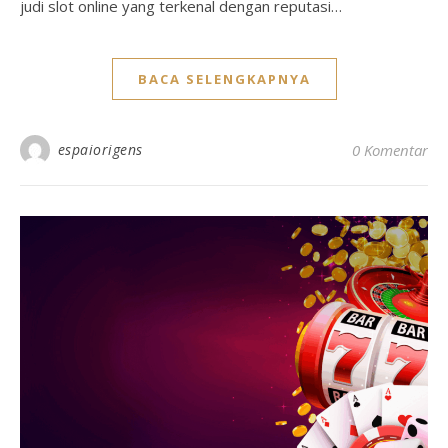
judi slot online yang terkenal dengan reputasi…
BACA SELENGKAPNYA
espaiorigens
0 Komentar