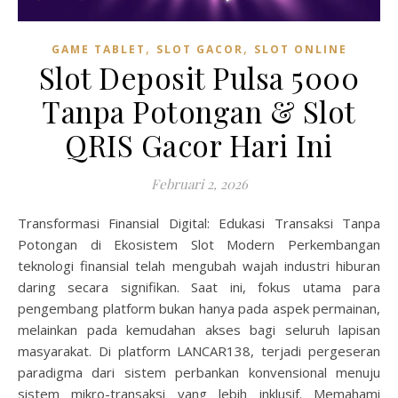
,
,
GAME TABLET
SLOT GACOR
SLOT ONLINE
Slot Deposit Pulsa 5000
Tanpa Potongan & Slot
QRIS Gacor Hari Ini
Februari 2, 2026
Transformasi Finansial Digital: Edukasi Transaksi Tanpa
Potongan di Ekosistem Slot Modern Perkembangan
teknologi finansial telah mengubah wajah industri hiburan
daring secara signifikan. Saat ini, fokus utama para
pengembang platform bukan hanya pada aspek permainan,
melainkan pada kemudahan akses bagi seluruh lapisan
masyarakat. Di platform LANCAR138, terjadi pergeseran
paradigma dari sistem perbankan konvensional menuju
sistem mikro-transaksi yang lebih inklusif. Memahami