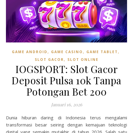
,
,
,
GAME ANDROID
GAME CASINO
GAME TABLET
,
SLOT GACOR
SLOT ONLINE
IOGSPORT: Slot Gacor
Deposit Pulsa 10k Tanpa
Potongan Bet 200
Januari 16, 2026
Dunia hiburan daring di Indonesia terus mengalami
transformasi besar seiring dengan kemajuan teknologi
digital yang semakin mutakhir di tahun 2026. Salah satu