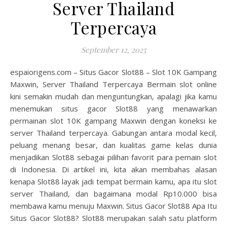
Server Thailand
Terpercaya
September 12, 2025
espaiorigens.com – Situs Gacor Slot88 – Slot 10K Gampang
Maxwin, Server Thailand Terpercaya Bermain slot online
kini semakin mudah dan menguntungkan, apalagi jika kamu
menemukan situs gacor Slot88 yang menawarkan
permainan slot 10K gampang Maxwin dengan koneksi ke
server Thailand terpercaya. Gabungan antara modal kecil,
peluang menang besar, dan kualitas game kelas dunia
menjadikan Slot88 sebagai pilihan favorit para pemain slot
di Indonesia. Di artikel ini, kita akan membahas alasan
kenapa Slot88 layak jadi tempat bermain kamu, apa itu slot
server Thailand, dan bagaimana modal Rp10.000 bisa
membawa kamu menuju Maxwin. Situs Gacor Slot88 Apa Itu
Situs Gacor Slot88? Slot88 merupakan salah satu platform