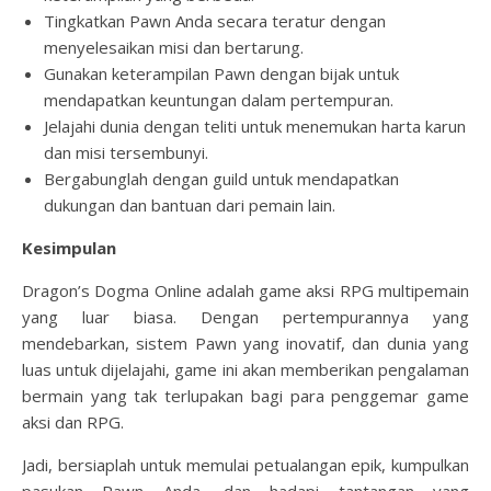
Tingkatkan Pawn Anda secara teratur dengan
menyelesaikan misi dan bertarung.
Gunakan keterampilan Pawn dengan bijak untuk
mendapatkan keuntungan dalam pertempuran.
Jelajahi dunia dengan teliti untuk menemukan harta karun
dan misi tersembunyi.
Bergabunglah dengan guild untuk mendapatkan
dukungan dan bantuan dari pemain lain.
Kesimpulan
Dragon’s Dogma Online adalah game aksi RPG multipemain
yang luar biasa. Dengan pertempurannya yang
mendebarkan, sistem Pawn yang inovatif, dan dunia yang
luas untuk dijelajahi, game ini akan memberikan pengalaman
bermain yang tak terlupakan bagi para penggemar game
aksi dan RPG.
Jadi, bersiaplah untuk memulai petualangan epik, kumpulkan