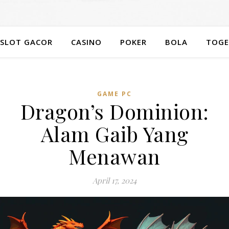
SLOT GACOR
CASINO
POKER
BOLA
TOGE
GAME PC
Dragon’s Dominion:
Alam Gaib Yang
Menawan
April 17, 2024