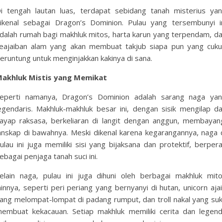
i tengah lautan luas, terdapat sebidang tanah misterius ya
ikenal sebagai Dragon’s Dominion. Pulau yang tersembunyi i
dalah rumah bagi makhluk mitos, harta karun yang terpendam, d
eajaiban alam yang akan membuat takjub siapa pun yang cuk
eruntung untuk menginjakkan kakinya di sana.
akhluk Mistis yang Memikat
eperti namanya, Dragon’s Dominion adalah sarang naga ya
egendaris. Makhluk-makhluk besar ini, dengan sisik mengilap d
ayap raksasa, berkeliaran di langit dengan anggun, membayan
anskap di bawahnya. Meski dikenal karena kegarangannya, naga 
ulau ini juga memiliki sisi yang bijaksana dan protektif, berper
ebagai penjaga tanah suci ini.
elain naga, pulau ini juga dihuni oleh berbagai makhluk mit
ainnya, seperti peri periang yang bernyanyi di hutan, unicorn aja
ang melompat-lompat di padang rumput, dan troll nakal yang su
embuat kekacauan. Setiap makhluk memiliki cerita dan legen