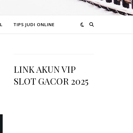
L
TIPS JUDI ONLINE
LINK AKUN VIP
SLOT GACOR 2025