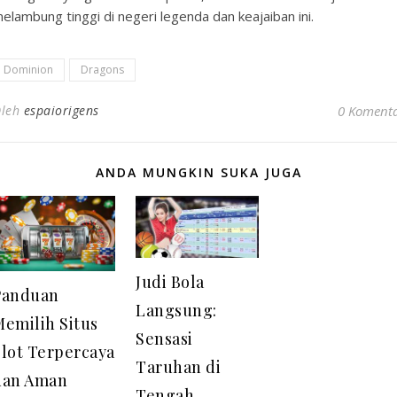
elambung tinggi di negeri legenda dan keajaiban ini.
Dominion
Dragons
leh
espaiorigens
0 Koment
ANDA MUNGKIN SUKA JUGA
Judi Bola
Panduan
Langsung:
Memilih Situs
Sensasi
Slot Terpercaya
Taruhan di
dan Aman
Tengah