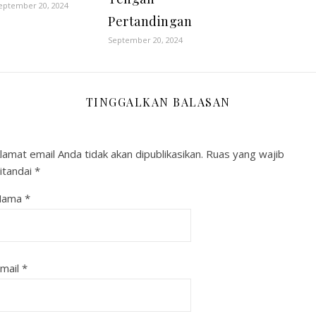
eptember 20, 2024
Pertandingan
September 20, 2024
TINGGALKAN BALASAN
lamat email Anda tidak akan dipublikasikan.
Ruas yang wajib
itandai
*
Nama
*
mail
*