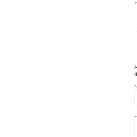
S
A
d
E