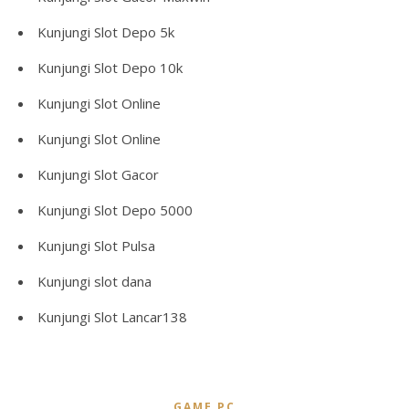
Kunjungi
Slot Depo 5k
Kunjungi
Slot Depo 10k
Kunjungi
Slot Online
Kunjungi
Slot Online
Kunjungi
Slot Gacor
Kunjungi
Slot Depo 5000
Kunjungi
Slot Pulsa
Kunjungi
slot dana
Kunjungi
Slot Lancar138
GAME PC