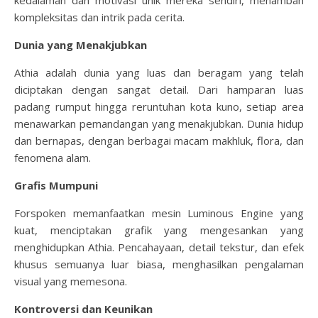
kedalaman dan motivasi unik mereka sendiri, menambah
kompleksitas dan intrik pada cerita.
Dunia yang Menakjubkan
Athia adalah dunia yang luas dan beragam yang telah
diciptakan dengan sangat detail. Dari hamparan luas
padang rumput hingga reruntuhan kota kuno, setiap area
menawarkan pemandangan yang menakjubkan. Dunia hidup
dan bernapas, dengan berbagai macam makhluk, flora, dan
fenomena alam.
Grafis Mumpuni
Forspoken memanfaatkan mesin Luminous Engine yang
kuat, menciptakan grafik yang mengesankan yang
menghidupkan Athia. Pencahayaan, detail tekstur, dan efek
khusus semuanya luar biasa, menghasilkan pengalaman
visual yang memesona.
Kontroversi dan Keunikan