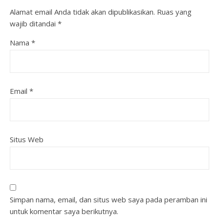
Alamat email Anda tidak akan dipublikasikan.
Ruas yang
wajib ditandai
*
Nama
*
Email
*
Situs Web
Simpan nama, email, dan situs web saya pada peramban ini
untuk komentar saya berikutnya.