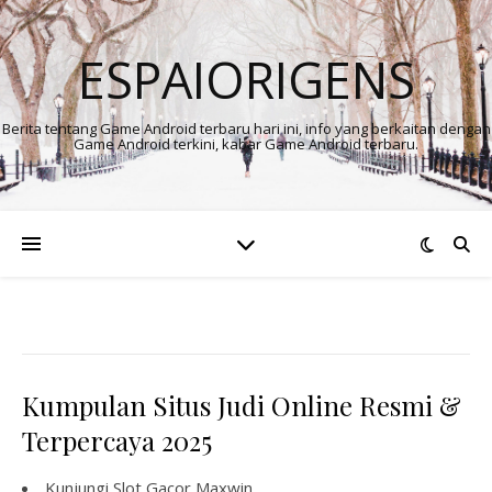
ESPAIORIGENS
Berita tentang Game Android terbaru hari ini, info yang berkaitan dengan
Game Android terkini, kabar Game Android terbaru.
Kumpulan Situs Judi Online Resmi &
Terpercaya 2025
Kunjungi
Slot Gacor Maxwin