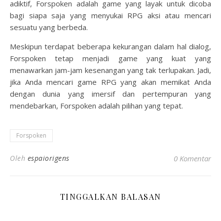
adiktif, Forspoken adalah game yang layak untuk dicoba
bagi siapa saja yang menyukai RPG aksi atau mencari
sesuatu yang berbeda.
Meskipun terdapat beberapa kekurangan dalam hal dialog,
Forspoken tetap menjadi game yang kuat yang
menawarkan jam-jam kesenangan yang tak terlupakan. Jadi,
jika Anda mencari game RPG yang akan memikat Anda
dengan dunia yang imersif dan pertempuran yang
mendebarkan, Forspoken adalah pilihan yang tepat.
Forspoken
Oleh
espaiorigens
0 Komentar
TINGGALKAN BALASAN