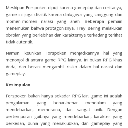
Meskipun Forspoken dipuji karena gameplay dan ceritanya,
game ini juga dikritik karena dialognya yang canggung dan
momen-momen narasi yang aneh. Beberapa pemain
menemukan bahwa protagonisnya, Frey, sering melakukan
obrolan yang berlebihan dan karakternya terkadang terlihat
tidak autentik.
Namun, keunikan Forspoken menjadikannya hal yang
menonjol di antara game RPG lainnya. Ini bukan RPG khas
Anda, dan berani mengambil risiko dalam hal narasi dan
gameplay.
Kesimpulan
Forspoken bukan hanya sekadar RPG lain; game ini adalah
pengalaman yang benar-benar mendalam yang
mendebarkan, memesona, dan sangat unik. Dengan
pertempuran gaibnya yang mendebarkan, karakter yang
berkesan, dunia yang menakjubkan, dan gameplay yang