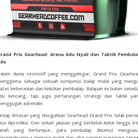
rand Prix Gearhead: Arena Adu Nyali dan Taktik Pembal
ila
alam dunia otomotif yang menggelegar, Grand Prix Gearhe
enggema sebagai sebuah kompetisi balap mobil yang mengu
atas keberanian dan kelicikan pembalap. Balapan ini bukan sekad
du kencang, tapi juga pertarungan strategi dan taktik ya
enggugah adrenalin.
etiap lintasan yang disuguhkan Gearhead Grand Prix tidak pern
isa diprediksi. Dari sirkuit jalanan yang berkelok-kelok hingga tr
anah yang berlumpur, para pembalap dituntut menguas
engetahuannya tentang mobil dan jalur seperti punggung tang