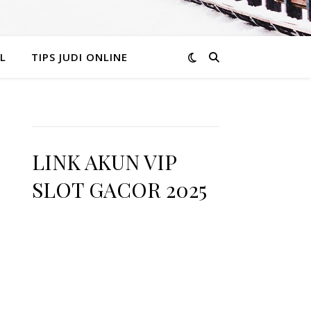
L
TIPS JUDI ONLINE
LINK AKUN VIP
SLOT GACOR 2025