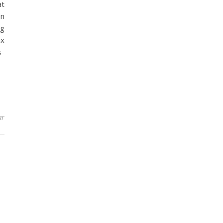
at
an
g
ix
s-
ar