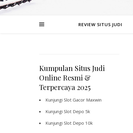
REVIEW SITUS JUDI
Kumpulan Situs Judi
Online Resmi &
Terpercaya 2025
Kunjungi
Slot Gacor Maxwin
Kunjungi
Slot Depo 5k
Kunjungi
Slot Depo 10k