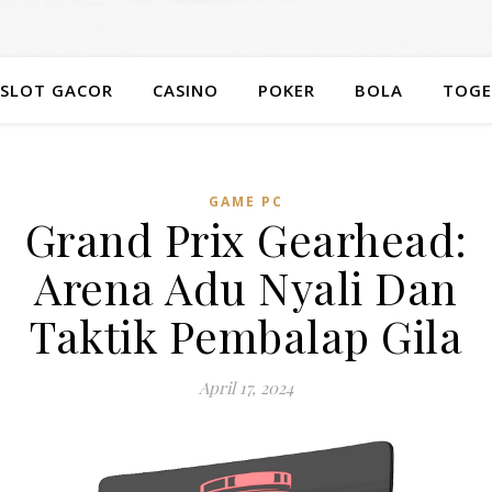
SLOT GACOR
CASINO
POKER
BOLA
TOGE
GAME PC
Grand Prix Gearhead:
Arena Adu Nyali Dan
Taktik Pembalap Gila
April 17, 2024