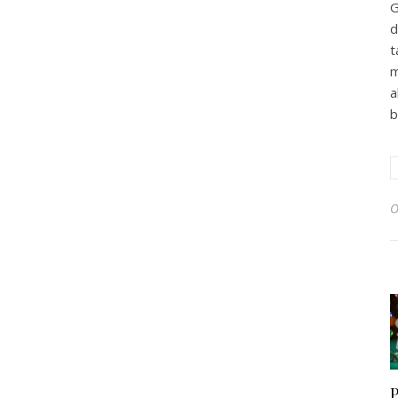
G
d
m
a
b
O