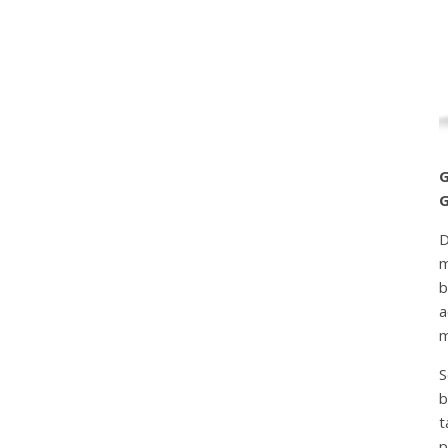
G
G
D
m
b
a
m
S
b
t
p