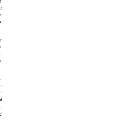
a,
Ia
an
ke
.
an
an
ek
g,
ga
p.
ak
at
gi
ng