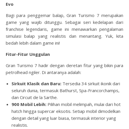
Evo
Bagi para penggemar balap, Gran Turismo 7 merupakan
game yang wajib ditunggu. Sebagai seri kedelapan dari
franchise legendaris, game ini menawarkan pengalaman
simulasi balap yang realistis dan menantang. Yuk, kita
bedah lebih dalam game ini!
Fitur-Fitur Unggulan
Gran Turismo 7 hadir dengan deretan fitur yang bikin para
petrolhead ngiler. Di antaranya adalah:
Sirkuit Klasik dan Baru:
Tersedia 34 sirkuit ikonik dari
seluruh dunia, termasuk Bathurst, Spa-Francorchamps,
dan Circuit de la Sarthe.
900 Mobil Lebih:
Pilihan mobil melimpah, mulai dari hot
hatch hingga supercar eksotis. Setiap mobil dimodelkan
dengan detail yang luar biasa, termasuk interior yang
realistis.