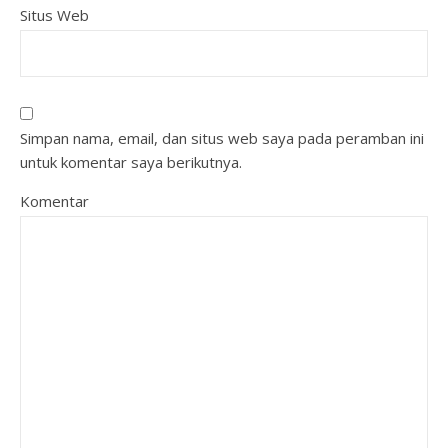
Situs Web
Simpan nama, email, dan situs web saya pada peramban ini
untuk komentar saya berikutnya.
Komentar