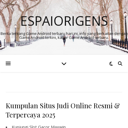
ESPAIORIGENS
Berita tentang Game Android terbaru hari ini, info yang berkaitan dengan
Game Android terkini, kabar Game Android terbaru.
Kumpulan Situs Judi Online Resmi &
Terpercaya 2025
Kunjungi
Slot Gacor Maxwin