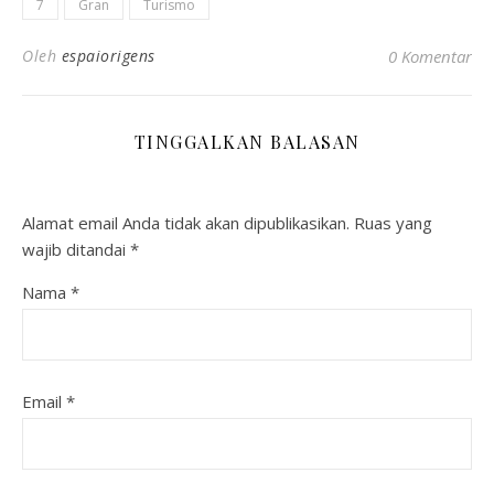
7
Gran
Turismo
Oleh
espaiorigens
0 Komentar
TINGGALKAN BALASAN
Alamat email Anda tidak akan dipublikasikan.
Ruas yang
wajib ditandai
*
Nama
*
Email
*