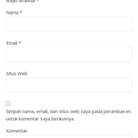
wajib ditandai
*
Nama
*
Email
*
Situs Web
Simpan nama, email, dan situs web saya pada peramban ini
untuk komentar saya berikutnya.
Komentar