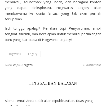
memukau, soundtrack yang indah, dan beragam konten
yang dapat dieksplorasi, Hogwarts Legacy akan
membawamu ke dunia fantasi yang tak akan pernah
terlupakan.
Jadi tunggu apalagi? Kenakan topi Penyortirmu, ambil
tongkat sihirmu, dan bersiaplah untuk memulai petualangan
baru yang luar biasa di Hogwarts Legacy!
Hogwarts
Legacy
Oleh
espaiorigens
0 Komentar
TINGGALKAN BALASAN
Alamat email Anda tidak akan dipublikasikan.
Ruas yang