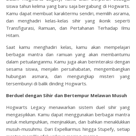
siswa tahun kelima yang baru saja bergabung di Hogwarts.
Kamu dapat membuat karaktermu sendiri, memilih asrama,
dan menghadiri kelas-kelas sihir yang ikonik seperti
Transfigurasi, Ramuan, dan Pertahanan Terhadap Ilmu
Hitam.
Saat kamu menghadiri kelas, kamu akan mempelajari
berbagai mantra dan ramuan yang akan membantumu
dalam petualanganmu. Kamu juga akan berinteraksi dengan
sesama siswa, menjalin persahabatan, mengembangkan
hubungan asmara, dan mengungkap misteri yang
tersembunyi di balik dinding Hogwarts.
Berduel dengan Sihir dan Bertempur Melawan Musuh
Hogwarts Legacy menawarkan sistem duel sihir yang
mengasyikkan. Kamu dapat menggunakan berbagai mantra
untuk melumpuhkan, menjinakkan, dan bahkan menaklukkan
musuh-musuhmu. Dari Expelliarmus hingga Stupefy, setiap