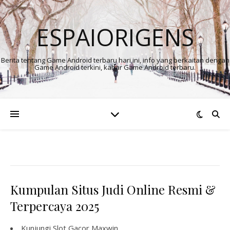
ESPAIORIGENS
Berita tentang Game Android terbaru hari ini, info yang berkaitan dengan
Game Android terkini, kabar Game Android terbaru.
Kumpulan Situs Judi Online Resmi &
Terpercaya 2025
Kunjungi
Slot Gacor Maxwin