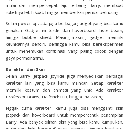
mulai dari mempercepat laju terbang Barry, membuat
roketnya lebih kuat, hingga memberikan perisai pelindung.
Selain power-up, ada juga berbagai gadget yang bisa kamu
gunakan. Gadget ini terdiri dari hoverboard, laser beam,
hingga bubble shield. Masing-masing gadget memiliki
keunikannya sendiri, sehingga kamu bisa bereksperimen
untuk menemukan kombinasi yang paling cocok dengan
gaya permainanmu.
Karakter dan Skin
Selain Barry, Jetpack Joyride juga menyediakan berbagai
karakter lain yang bisa kamu mainkan. Setiap karakter
memiliki kostum dan animasi yang unik. Ada karakter
Professor Brains, Halfbrick HD, hingga Pia Wrong.
Nggak cuma karakter, kamu juga bisa mengganti skin
jetpack dan hoverboard untuk mempercantik penampilan
Barry. Ada banyak pilihan skin yang bisa kamu kumpulkan,
mulai dari kulit bermotif naga, samurai, hingga karakter-