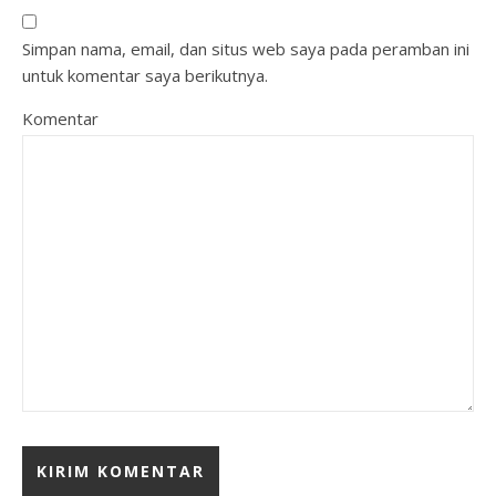
Simpan nama, email, dan situs web saya pada peramban ini
untuk komentar saya berikutnya.
Komentar