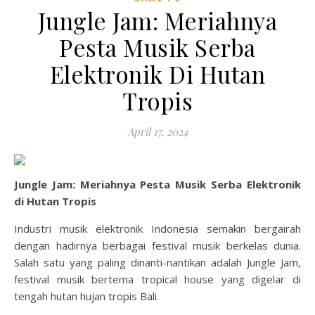
Jungle Jam: Meriahnya
Pesta Musik Serba
Elektronik Di Hutan
Tropis
April 17, 2024
Jungle Jam: Meriahnya Pesta Musik Serba Elektronik
di Hutan Tropis
Industri musik elektronik Indonesia semakin bergairah
dengan hadirnya berbagai festival musik berkelas dunia.
Salah satu yang paling dinanti-nantikan adalah Jungle Jam,
festival musik bertema tropical house yang digelar di
tengah hutan hujan tropis Bali.