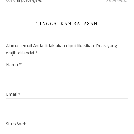
Oleh
espaiorigens
0 Komentar
TINGGALKAN BALASAN
Alamat email Anda tidak akan dipublikasikan.
Ruas yang
wajib ditandai
*
Nama
*
Email
*
Situs Web