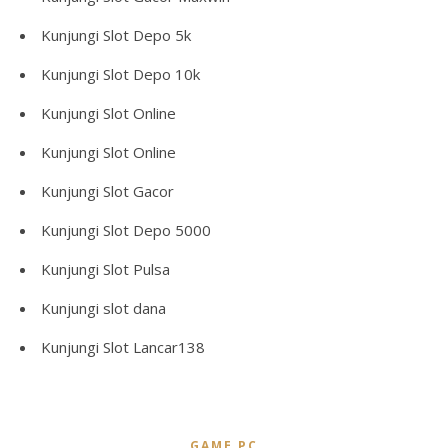
Kunjungi
Slot Depo 5k
Kunjungi
Slot Depo 10k
Kunjungi
Slot Online
Kunjungi
Slot Online
Kunjungi
Slot Gacor
Kunjungi
Slot Depo 5000
Kunjungi
Slot Pulsa
Kunjungi
slot dana
Kunjungi
Slot Lancar138
GAME PC