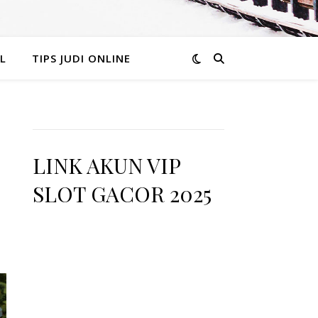
L
TIPS JUDI ONLINE
LINK AKUN VIP
SLOT GACOR 2025