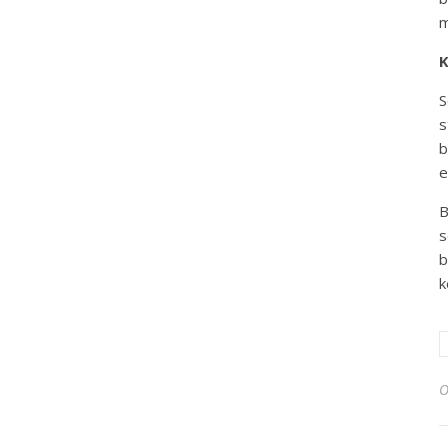
m
K
S
s
b
e
B
s
b
k
O