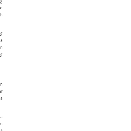
ng
Lo
ah
ng
ya
an
ng
en
ar
sa
ya
em
di