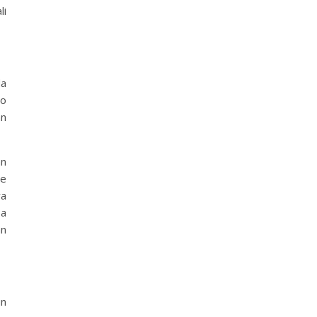
li
da
lo
an
an
me
ya
sa
an
un