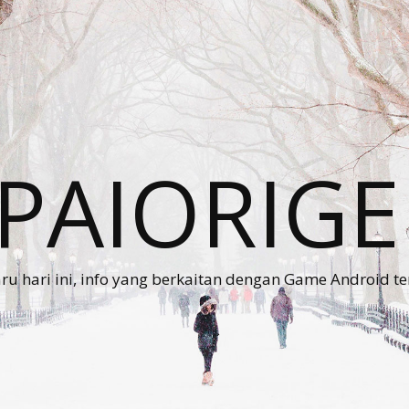
PAIORIG
ru hari ini, info yang berkaitan dengan Game Android te