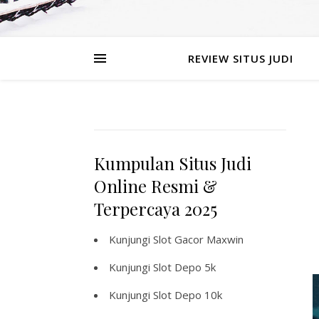
REVIEW SITUS JUDI
Kumpulan Situs Judi
Online Resmi &
Terpercaya 2025
Kunjungi
Slot Gacor Maxwin
Kunjungi
Slot Depo 5k
Kunjungi
Slot Depo 10k