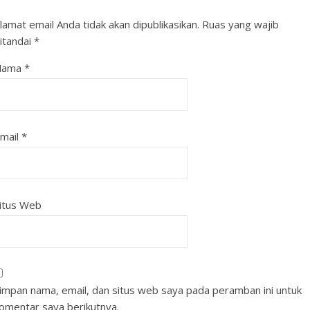
lamat email Anda tidak akan dipublikasikan.
Ruas yang wajib
itandai
*
Nama
*
mail
*
itus Web
impan nama, email, dan situs web saya pada peramban ini untuk
omentar saya berikutnya.