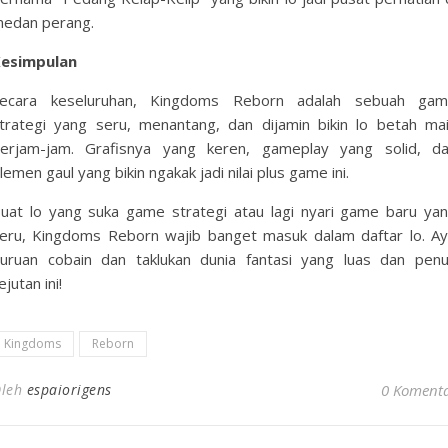
edan perang.
esimpulan
ecara keseluruhan, Kingdoms Reborn adalah sebuah ga
trategi yang seru, menantang, dan dijamin bikin lo betah ma
erjam-jam. Grafisnya yang keren, gameplay yang solid, d
lemen gaul yang bikin ngakak jadi nilai plus game ini.
uat lo yang suka game strategi atau lagi nyari game baru ya
eru, Kingdoms Reborn wajib banget masuk dalam daftar lo. A
uruan cobain dan taklukan dunia fantasi yang luas dan pen
ejutan ini!
Kingdoms
Reborn
leh
espaiorigens
0 Koment