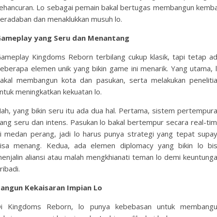
ehancuran. Lo sebagai pemain bakal bertugas membangun kemba
eradaban dan menaklukkan musuh lo.
ameplay yang Seru dan Menantang
ameplay Kingdoms Reborn terbilang cukup klasik, tapi tetap a
eberapa elemen unik yang bikin game ini menarik. Yang utama, 
akal membangun kota dan pasukan, serta melakukan peneliti
ntuk meningkatkan kekuatan lo.
ah, yang bikin seru itu ada dua hal. Pertama, sistem pertempur
ang seru dan intens. Pasukan lo bakal bertempur secara real-ti
i medan perang, jadi lo harus punya strategi yang tepat supa
isa menang. Kedua, ada elemen diplomacy yang bikin lo bi
enjalin aliansi atau malah mengkhianati teman lo demi keuntung
ribadi.
angun Kekaisaran Impian Lo
i Kingdoms Reborn, lo punya kebebasan untuk membang