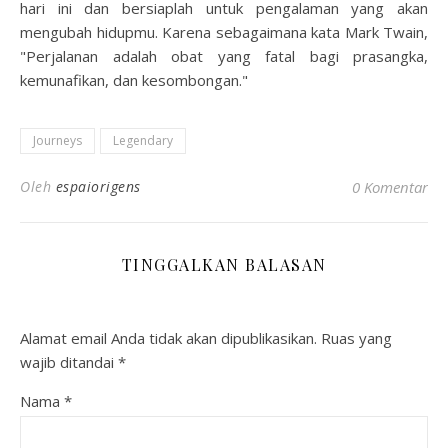
hari ini dan bersiaplah untuk pengalaman yang akan
mengubah hidupmu. Karena sebagaimana kata Mark Twain,
"Perjalanan adalah obat yang fatal bagi prasangka,
kemunafikan, dan kesombongan."
Journeys
Legendary
Oleh
espaiorigens
0 Komentar
TINGGALKAN BALASAN
Alamat email Anda tidak akan dipublikasikan.
Ruas yang
wajib ditandai
*
Nama
*