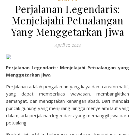
Perjalanan Legendaris:
Menjelajahi Petualangan
Yang Menggetarkan Jiwa
April 17, 2024
Perjalanan Legendaris: Menjelajahi Petualangan yang
Menggetarkan Jiwa
Perjalanan adalah pengalaman yang kaya dan transformatif,
yang dapat memperluas wawasan, membangkitkan
semangat, dan menciptakan kenangan abadi. Dari mendaki
puncak gunung yang menjulang hingga menyelami laut yang
dalam, ada perjalanan legendaris yang memanggil jiwa para
petualang.
Berikut ini adalah beberapa perjalanan legendaris yang