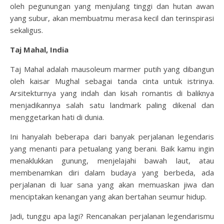
oleh pegunungan yang menjulang tinggi dan hutan awan
yang subur, akan membuatmu merasa kecil dan terinspirasi
sekaligus.
Taj Mahal, India
Taj Mahal adalah mausoleum marmer putih yang dibangun
oleh kaisar Mughal sebagai tanda cinta untuk istrinya.
Arsitekturnya yang indah dan kisah romantis di baliknya
menjadikannya salah satu landmark paling dikenal dan
menggetarkan hati di dunia.
Ini hanyalah beberapa dari banyak perjalanan legendaris
yang menanti para petualang yang berani. Baik kamu ingin
menaklukkan gunung, menjelajahi bawah laut, atau
membenamkan diri dalam budaya yang berbeda, ada
perjalanan di luar sana yang akan memuaskan jiwa dan
menciptakan kenangan yang akan bertahan seumur hidup.
Jadi, tunggu apa lagi? Rencanakan perjalanan legendarismu