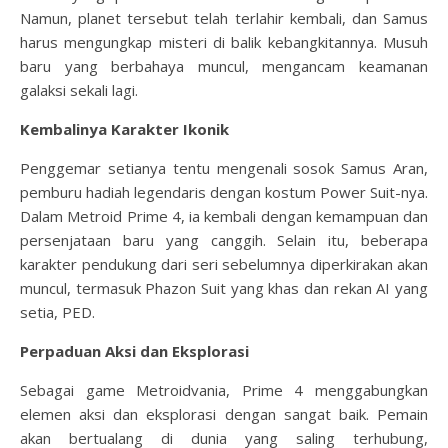
Namun, planet tersebut telah terlahir kembali, dan Samus
harus mengungkap misteri di balik kebangkitannya. Musuh
baru yang berbahaya muncul, mengancam keamanan
galaksi sekali lagi.
Kembalinya Karakter Ikonik
Penggemar setianya tentu mengenali sosok Samus Aran,
pemburu hadiah legendaris dengan kostum Power Suit-nya.
Dalam Metroid Prime 4, ia kembali dengan kemampuan dan
persenjataan baru yang canggih. Selain itu, beberapa
karakter pendukung dari seri sebelumnya diperkirakan akan
muncul, termasuk Phazon Suit yang khas dan rekan AI yang
setia, PED.
Perpaduan Aksi dan Eksplorasi
Sebagai game Metroidvania, Prime 4 menggabungkan
elemen aksi dan eksplorasi dengan sangat baik. Pemain
akan bertualang di dunia yang saling terhubung,