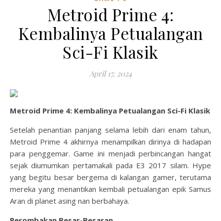
Metroid Prime 4:
Kembalinya Petualangan
Sci-Fi Klasik
April 17, 2024
Metroid Prime 4: Kembalinya Petualangan Sci-Fi Klasik
Setelah penantian panjang selama lebih dari enam tahun,
Metroid Prime 4 akhirnya menampilkan dirinya di hadapan
para penggemar. Game ini menjadi perbincangan hangat
sejak diumumkan pertamakali pada E3 2017 silam. Hype
yang begitu besar bergema di kalangan gamer, terutama
mereka yang menantikan kembali petualangan epik Samus
Aran di planet asing nan berbahaya.
Perombakan Besar-Besaran