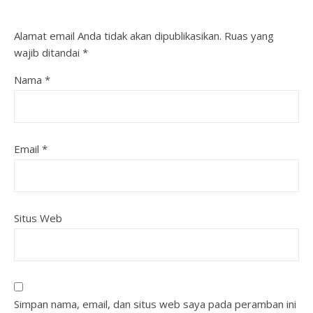
Alamat email Anda tidak akan dipublikasikan.
Ruas yang
wajib ditandai
*
Nama
*
Email
*
Situs Web
Simpan nama, email, dan situs web saya pada peramban ini