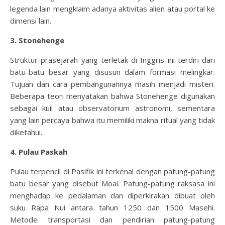
legenda lain mengklaim adanya aktivitas alien atau portal ke
dimensi lain.
3. Stonehenge
Struktur prasejarah yang terletak di Inggris ini terdiri dari
batu-batu besar yang disusun dalam formasi melingkar.
Tujuan dan cara pembangunannya masih menjadi misteri.
Beberapa teori menyatakan bahwa Stonehenge digunakan
sebagai kuil atau observatorium astronomi, sementara
yang lain percaya bahwa itu memiliki makna ritual yang tidak
diketahui.
4. Pulau Paskah
Pulau terpencil di Pasifik ini terkenal dengan patung-patung
batu besar yang disebut Moai. Patung-patung raksasa ini
menghadap ke pedalaman dan diperkirakan dibuat oleh
suku Rapa Nui antara tahun 1250 dan 1500 Masehi.
Metode transportasi dan pendirian patung-patung