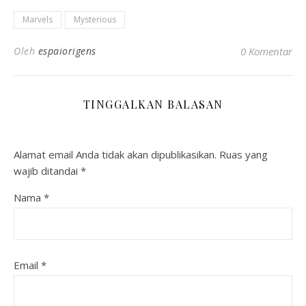
Marvels
Mysterious
Oleh
espaiorigens
0 Komentar
TINGGALKAN BALASAN
Alamat email Anda tidak akan dipublikasikan.
Ruas yang
wajib ditandai
*
Nama
*
Email
*