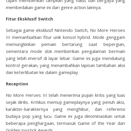
tajam memberikan tampilan yang halus dan bergaya yang
membedakan game ini dari genre action lainnya.
Fitur Eksklusif Switch
Sebagai game eksklusif Nintendo Switch, No More Heroes
III memanfaatkan fitur unik konsol hybrid. Mode genggam
memungkinkan pemain bertarung saat bepergian,
sementara mode dok memberikan pengalaman bermain
yang lebih imersif di layar lebar. Game ini juga mendukung
kontrol gerakan, yang menambahkan lapisan tambahan aksi
dan keterlibatan ke dalam gameplay.
Reception
No More Heroes III telah menerima pujian kritis yang luas
sejak dirilis. Kritikus memuji gameplaynya yang penuh aksi,
karakter-karakternya yang menghibur, dan referensi
budaya pop yang lucu. Game ini juga dinominasikan untuk
beberapa penghargaan, termasuk Game of the Year dari
Golden Joystick Awards.