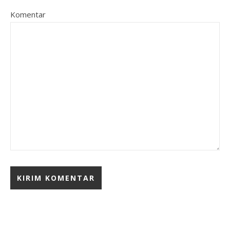
Komentar