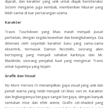
dijarah, dan karakter yang unik untuk diajak berinteraksi.
Sistem minigame juga kembali, memberikan hiburan yang
lebih santai di luar pertarungan utama.
Karakter
Travis Touchdown yang khas masih menjadi pusat
perhatian, dengan segala keanehan dan keangkuhannya. Dia
ditemani oleh sejumlah karakter baru yang sama-sama
eksentrik, termasuk Damon Riccitello, seorang alien
bertopeng yang menjadi sahabat karibnya; dan Mr.
Blackhole, seorang penjahat kuat yang mengincar Travis
untuk tujuannya yang kejam.
Grafik dan Visual
No More Heroes III menampilkan gaya visual yang unik dan
penuh warna yang telah menjadi ciri khas seri ini. Karakter
dan lingkungannya bergaya sangat bergaya, dengan banyak
sentuhan moe dan efek anime. Grafis cel-shaded yang