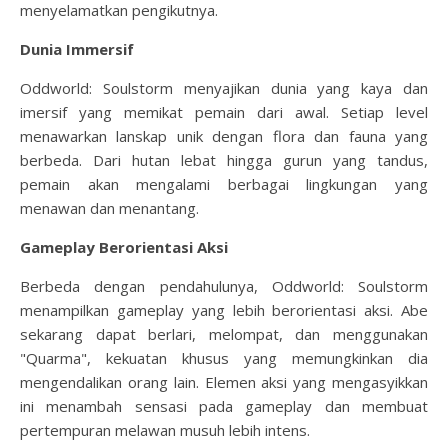
menyelamatkan pengikutnya.
Dunia Immersif
Oddworld: Soulstorm menyajikan dunia yang kaya dan
imersif yang memikat pemain dari awal. Setiap level
menawarkan lanskap unik dengan flora dan fauna yang
berbeda. Dari hutan lebat hingga gurun yang tandus,
pemain akan mengalami berbagai lingkungan yang
menawan dan menantang.
Gameplay Berorientasi Aksi
Berbeda dengan pendahulunya, Oddworld: Soulstorm
menampilkan gameplay yang lebih berorientasi aksi. Abe
sekarang dapat berlari, melompat, dan menggunakan
"Quarma", kekuatan khusus yang memungkinkan dia
mengendalikan orang lain. Elemen aksi yang mengasyikkan
ini menambah sensasi pada gameplay dan membuat
pertempuran melawan musuh lebih intens.