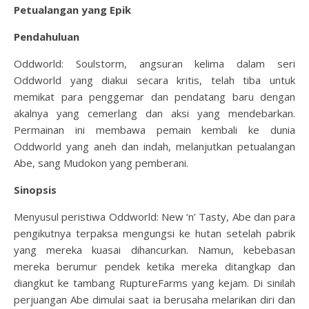
Petualangan yang Epik
Pendahuluan
Oddworld: Soulstorm, angsuran kelima dalam seri
Oddworld yang diakui secara kritis, telah tiba untuk
memikat para penggemar dan pendatang baru dengan
akalnya yang cemerlang dan aksi yang mendebarkan.
Permainan ini membawa pemain kembali ke dunia
Oddworld yang aneh dan indah, melanjutkan petualangan
Abe, sang Mudokon yang pemberani.
Sinopsis
Menyusul peristiwa Oddworld: New ‘n’ Tasty, Abe dan para
pengikutnya terpaksa mengungsi ke hutan setelah pabrik
yang mereka kuasai dihancurkan. Namun, kebebasan
mereka berumur pendek ketika mereka ditangkap dan
diangkut ke tambang RuptureFarms yang kejam. Di sinilah
perjuangan Abe dimulai saat ia berusaha melarikan diri dan