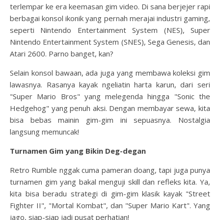
terlempar ke era keemasan gim video. Di sana berjejer rapi
berbagai konsol ikonik yang pernah merajai industri gaming,
seperti Nintendo Entertainment System (NES), Super
Nintendo Entertainment System (SNES), Sega Genesis, dan
Atari 2600. Parno banget, kan?
Selain konsol bawaan, ada juga yang membawa koleksi gim
lawasnya. Rasanya kayak ngeliatin harta karun, dari seri
"Super Mario Bros" yang melegenda hingga "Sonic the
Hedgehog" yang penuh aksi. Dengan membayar sewa, kita
bisa bebas mainin gim-gim ini sepuasnya. Nostalgia
langsung memuncak!
Turnamen Gim yang Bikin Deg-degan
Retro Rumble nggak cuma pameran doang, tapi juga punya
turnamen gim yang bakal menguji skill dan refleks kita. Ya,
kita bisa beradu strategi di gim-gim klasik kayak "Street
Fighter II", "Mortal Kombat", dan "Super Mario Kart". Yang
jago, siap-siap jadi pusat perhatian!