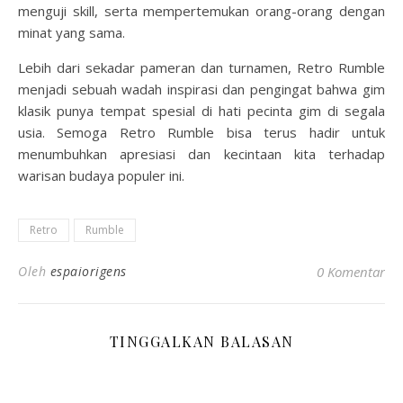
menguji skill, serta mempertemukan orang-orang dengan
minat yang sama.
Lebih dari sekadar pameran dan turnamen, Retro Rumble
menjadi sebuah wadah inspirasi dan pengingat bahwa gim
klasik punya tempat spesial di hati pecinta gim di segala
usia. Semoga Retro Rumble bisa terus hadir untuk
menumbuhkan apresiasi dan kecintaan kita terhadap
warisan budaya populer ini.
Retro
Rumble
Oleh
espaiorigens
0 Komentar
TINGGALKAN BALASAN