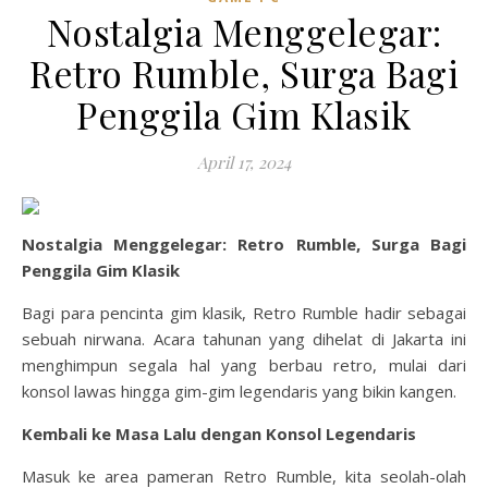
Nostalgia Menggelegar:
Retro Rumble, Surga Bagi
Penggila Gim Klasik
April 17, 2024
Nostalgia Menggelegar: Retro Rumble, Surga Bagi
Penggila Gim Klasik
Bagi para pencinta gim klasik, Retro Rumble hadir sebagai
sebuah nirwana. Acara tahunan yang dihelat di Jakarta ini
menghimpun segala hal yang berbau retro, mulai dari
konsol lawas hingga gim-gim legendaris yang bikin kangen.
Kembali ke Masa Lalu dengan Konsol Legendaris
Masuk ke area pameran Retro Rumble, kita seolah-olah