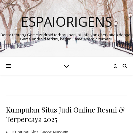
ESPAIORIGENS
Berita tentang Game Android terbaru hari ini, info yang berkaitan dengan
Game Android terkini, kabar Game Android terbaru.
Kumpulan Situs Judi Online Resmi &
Terpercaya 2025
Kunjungi
Slot Gacor Maxwin