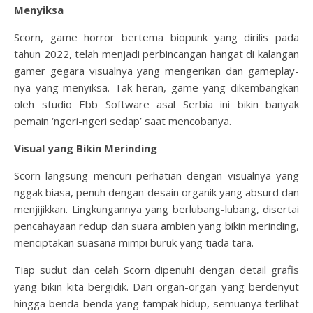
Menyiksa
Scorn, game horror bertema biopunk yang dirilis pada
tahun 2022, telah menjadi perbincangan hangat di kalangan
gamer gegara visualnya yang mengerikan dan gameplay-
nya yang menyiksa. Tak heran, game yang dikembangkan
oleh studio Ebb Software asal Serbia ini bikin banyak
pemain ‘ngeri-ngeri sedap’ saat mencobanya.
Visual yang Bikin Merinding
Scorn langsung mencuri perhatian dengan visualnya yang
nggak biasa, penuh dengan desain organik yang absurd dan
menjijikkan. Lingkungannya yang berlubang-lubang, disertai
pencahayaan redup dan suara ambien yang bikin merinding,
menciptakan suasana mimpi buruk yang tiada tara.
Tiap sudut dan celah Scorn dipenuhi dengan detail grafis
yang bikin kita bergidik. Dari organ-organ yang berdenyut
hingga benda-benda yang tampak hidup, semuanya terlihat