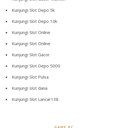
Kunjungi
Slot Depo 5k
Kunjungi
Slot Depo 10k
Kunjungi
Slot Online
Kunjungi
Slot Online
Kunjungi
Slot Gacor
Kunjungi
Slot Depo 5000
Kunjungi
Slot Pulsa
Kunjungi
slot dana
Kunjungi
Slot Lancar138
GAME PC