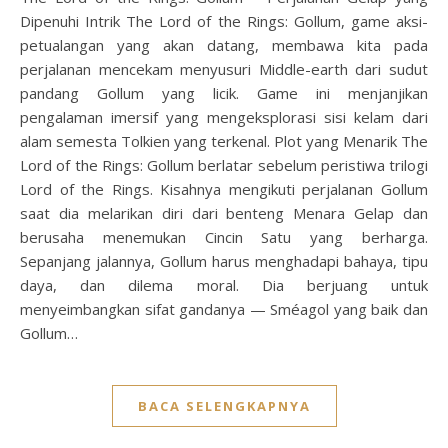
Dipenuhi Intrik The Lord of the Rings: Gollum, game aksi-
petualangan yang akan datang, membawa kita pada
perjalanan mencekam menyusuri Middle-earth dari sudut
pandang Gollum yang licik. Game ini menjanjikan
pengalaman imersif yang mengeksplorasi sisi kelam dari
alam semesta Tolkien yang terkenal. Plot yang Menarik The
Lord of the Rings: Gollum berlatar sebelum peristiwa trilogi
Lord of the Rings. Kisahnya mengikuti perjalanan Gollum
saat dia melarikan diri dari benteng Menara Gelap dan
berusaha menemukan Cincin Satu yang berharga.
Sepanjang jalannya, Gollum harus menghadapi bahaya, tipu
daya, dan dilema moral. Dia berjuang untuk
menyeimbangkan sifat gandanya — Sméagol yang baik dan
Gollum…
BACA SELENGKAPNYA