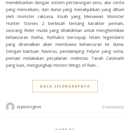
mendebarkan dengan sistem pertarungan seru, alur cerita
yang mencekam, dan dunia yang menakjubkan yang dihuni
oleh monster raksasa. Kisah yang Menawan: Monster
Hunter Stories 2 berkisah tentang karakter pemain,
seorang Rider muda yang ditakdirkan untuk menghentikan
kehancuran Ratha, Rathalos bersayap hitam legendaris
yang diramalkan akan membawa kehancuran ke dunia.
Dengan bantuan Navirou, pendamping Felyne yang setia,
pemain melakukan perjalanan melintasi Tanah Catenath
yang luas, mengungkap misteri Wings of Ruin…
BACA SELENGKAPNYA
espaiorigens
0 Komentar
GAME PC