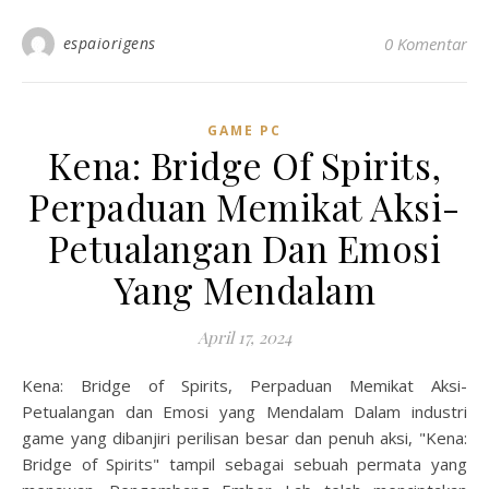
espaiorigens
0 Komentar
GAME PC
Kena: Bridge Of Spirits,
Perpaduan Memikat Aksi-
Petualangan Dan Emosi
Yang Mendalam
April 17, 2024
Kena: Bridge of Spirits, Perpaduan Memikat Aksi-
Petualangan dan Emosi yang Mendalam Dalam industri
game yang dibanjiri perilisan besar dan penuh aksi, "Kena:
Bridge of Spirits" tampil sebagai sebuah permata yang