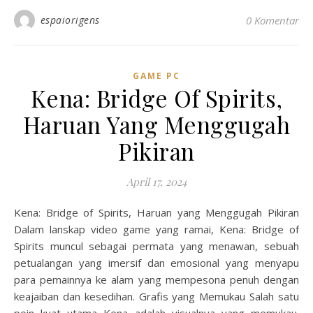
espaiorigens
0 Komentar
GAME PC
Kena: Bridge Of Spirits,
Haruan Yang Menggugah
Pikiran
April 17, 2024
Kena: Bridge of Spirits, Haruan yang Menggugah Pikiran
Dalam lanskap video game yang ramai, Kena: Bridge of
Spirits muncul sebagai permata yang menawan, sebuah
petualangan yang imersif dan emosional yang menyapu
para pemainnya ke alam yang mempesona penuh dengan
keajaiban dan kesedihan. Grafis yang Memukau Salah satu