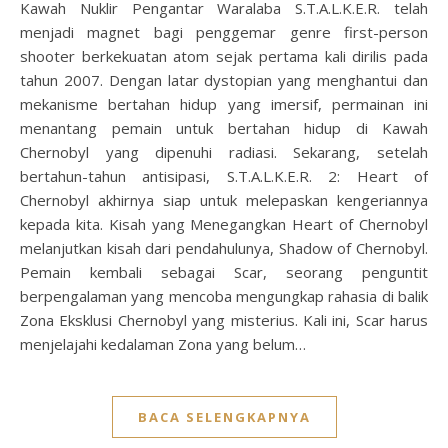
Kawah Nuklir Pengantar Waralaba S.T.A.L.K.E.R. telah
menjadi magnet bagi penggemar genre first-person
shooter berkekuatan atom sejak pertama kali dirilis pada
tahun 2007. Dengan latar dystopian yang menghantui dan
mekanisme bertahan hidup yang imersif, permainan ini
menantang pemain untuk bertahan hidup di Kawah
Chernobyl yang dipenuhi radiasi. Sekarang, setelah
bertahun-tahun antisipasi, S.T.A.L.K.E.R. 2: Heart of
Chernobyl akhirnya siap untuk melepaskan kengeriannya
kepada kita. Kisah yang Menegangkan Heart of Chernobyl
melanjutkan kisah dari pendahulunya, Shadow of Chernobyl.
Pemain kembali sebagai Scar, seorang penguntit
berpengalaman yang mencoba mengungkap rahasia di balik
Zona Eksklusi Chernobyl yang misterius. Kali ini, Scar harus
menjelajahi kedalaman Zona yang belum…
BACA SELENGKAPNYA