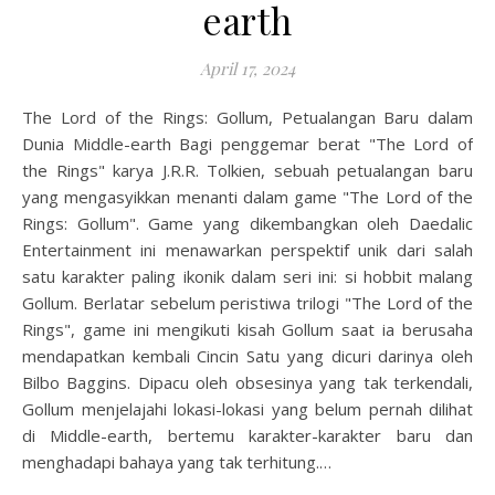
earth
April 17, 2024
The Lord of the Rings: Gollum, Petualangan Baru dalam
Dunia Middle-earth Bagi penggemar berat "The Lord of
the Rings" karya J.R.R. Tolkien, sebuah petualangan baru
yang mengasyikkan menanti dalam game "The Lord of the
Rings: Gollum". Game yang dikembangkan oleh Daedalic
Entertainment ini menawarkan perspektif unik dari salah
satu karakter paling ikonik dalam seri ini: si hobbit malang
Gollum. Berlatar sebelum peristiwa trilogi "The Lord of the
Rings", game ini mengikuti kisah Gollum saat ia berusaha
mendapatkan kembali Cincin Satu yang dicuri darinya oleh
Bilbo Baggins. Dipacu oleh obsesinya yang tak terkendali,
Gollum menjelajahi lokasi-lokasi yang belum pernah dilihat
di Middle-earth, bertemu karakter-karakter baru dan
menghadapi bahaya yang tak terhitung.…