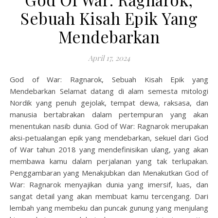
Sebuah Kisah Epik Yang
Mendebarkan
April 17, 2024
God of War: Ragnarok, Sebuah Kisah Epik yang
Mendebarkan Selamat datang di alam semesta mitologi
Nordik yang penuh gejolak, tempat dewa, raksasa, dan
manusia bertabrakan dalam pertempuran yang akan
menentukan nasib dunia. God of War: Ragnarok merupakan
aksi-petualangan epik yang mendebarkan, sekuel dari God
of War tahun 2018 yang mendefinisikan ulang, yang akan
membawa kamu dalam perjalanan yang tak terlupakan.
Penggambaran yang Menakjubkan dan Menakutkan God of
War: Ragnarok menyajikan dunia yang imersif, luas, dan
sangat detail yang akan membuat kamu tercengang. Dari
lembah yang membeku dan puncak gunung yang menjulang