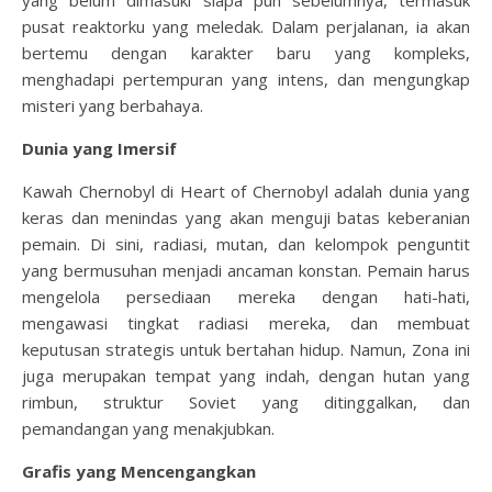
pusat reaktorku yang meledak. Dalam perjalanan, ia akan
bertemu dengan karakter baru yang kompleks,
menghadapi pertempuran yang intens, dan mengungkap
misteri yang berbahaya.
Dunia yang Imersif
Kawah Chernobyl di Heart of Chernobyl adalah dunia yang
keras dan menindas yang akan menguji batas keberanian
pemain. Di sini, radiasi, mutan, dan kelompok penguntit
yang bermusuhan menjadi ancaman konstan. Pemain harus
mengelola persediaan mereka dengan hati-hati,
mengawasi tingkat radiasi mereka, dan membuat
keputusan strategis untuk bertahan hidup. Namun, Zona ini
juga merupakan tempat yang indah, dengan hutan yang
rimbun, struktur Soviet yang ditinggalkan, dan
pemandangan yang menakjubkan.
Grafis yang Mencengangkan