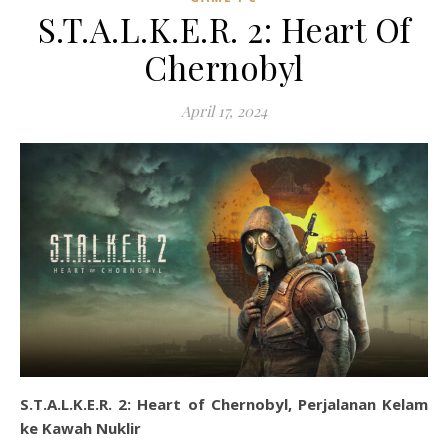
S.T.A.L.K.E.R. 2: Heart Of
Chernobyl
April 17, 2024
S.T.A.L.K.E.R. 2: Heart of Chernobyl, Perjalanan Kelam
ke Kawah Nuklir