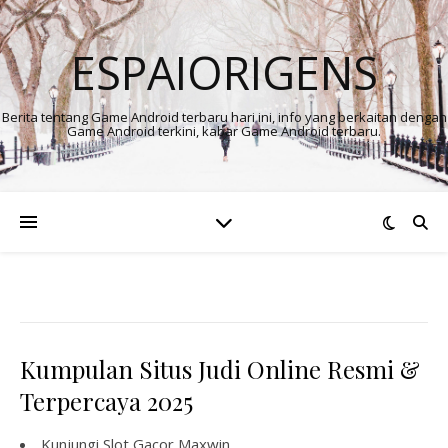
ESPAIORIGENS
Berita tentang Game Android terbaru hari ini, info yang berkaitan dengan
Game Android terkini, kabar Game Android terbaru.
Kumpulan Situs Judi Online Resmi &
Terpercaya 2025
Kunjungi
Slot Gacor Maxwin