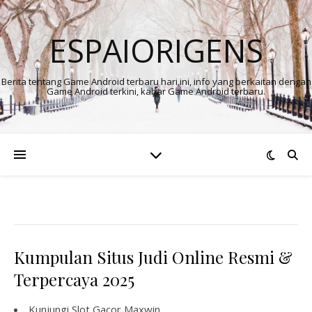
ESPAIORIGENS
Berita tentang Game Android terbaru hari ini, info yang berkaitan dengan
Game Android terkini, kabar Game Android terbaru.
Kumpulan Situs Judi Online Resmi &
Terpercaya 2025
Kunjungi
Slot Gacor Maxwin