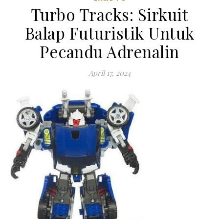
Turbo Tracks: Sirkuit
Balap Futuristik Untuk
Pecandu Adrenalin
April 17, 2024