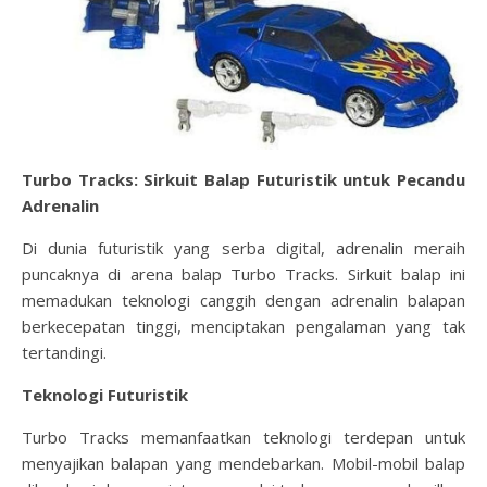
Turbo Tracks: Sirkuit Balap Futuristik untuk Pecandu
Adrenalin
Di dunia futuristik yang serba digital, adrenalin meraih
puncaknya di arena balap Turbo Tracks. Sirkuit balap ini
memadukan teknologi canggih dengan adrenalin balapan
berkecepatan tinggi, menciptakan pengalaman yang tak
tertandingi.
Teknologi Futuristik
Turbo Tracks memanfaatkan teknologi terdepan untuk
menyajikan balapan yang mendebarkan. Mobil-mobil balap