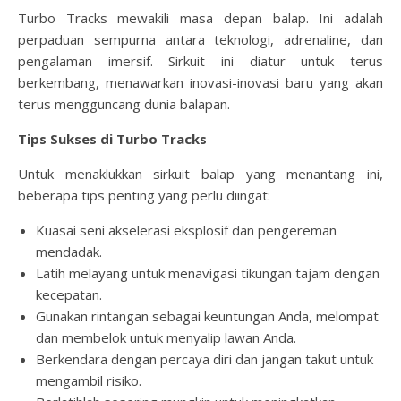
Turbo Tracks mewakili masa depan balap. Ini adalah
perpaduan sempurna antara teknologi, adrenaline, dan
pengalaman imersif. Sirkuit ini diatur untuk terus
berkembang, menawarkan inovasi-inovasi baru yang akan
terus mengguncang dunia balapan.
Tips Sukses di Turbo Tracks
Untuk menaklukkan sirkuit balap yang menantang ini,
beberapa tips penting yang perlu diingat:
Kuasai seni akselerasi eksplosif dan pengereman
mendadak.
Latih melayang untuk menavigasi tikungan tajam dengan
kecepatan.
Gunakan rintangan sebagai keuntungan Anda, melompat
dan membelok untuk menyalip lawan Anda.
Berkendara dengan percaya diri dan jangan takut untuk
mengambil risiko.