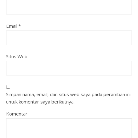
Email
*
Situs Web
Simpan nama, email, dan situs web saya pada peramban ini
untuk komentar saya berikutnya.
Komentar