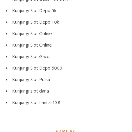
Kunjungi
Slot Depo 5k
Kunjungi
Slot Depo 10k
Kunjungi
Slot Online
Kunjungi
Slot Online
Kunjungi
Slot Gacor
Kunjungi
Slot Depo 5000
Kunjungi
Slot Pulsa
Kunjungi
slot dana
Kunjungi
Slot Lancar138
GAME PC