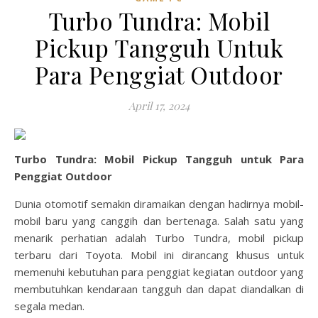
Turbo Tundra: Mobil
Pickup Tangguh Untuk
Para Penggiat Outdoor
April 17, 2024
Turbo Tundra: Mobil Pickup Tangguh untuk Para
Penggiat Outdoor
Dunia otomotif semakin diramaikan dengan hadirnya mobil-
mobil baru yang canggih dan bertenaga. Salah satu yang
menarik perhatian adalah Turbo Tundra, mobil pickup
terbaru dari Toyota. Mobil ini dirancang khusus untuk
memenuhi kebutuhan para penggiat kegiatan outdoor yang
membutuhkan kendaraan tangguh dan dapat diandalkan di
segala medan.