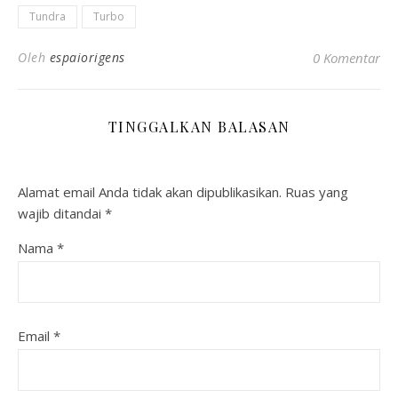
Tundra
Turbo
Oleh
espaiorigens
0 Komentar
TINGGALKAN BALASAN
Alamat email Anda tidak akan dipublikasikan.
Ruas yang
wajib ditandai
*
Nama
*
Email
*