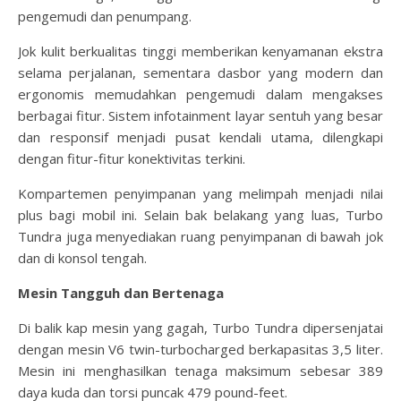
pengemudi dan penumpang.
Jok kulit berkualitas tinggi memberikan kenyamanan ekstra
selama perjalanan, sementara dasbor yang modern dan
ergonomis memudahkan pengemudi dalam mengakses
berbagai fitur. Sistem infotainment layar sentuh yang besar
dan responsif menjadi pusat kendali utama, dilengkapi
dengan fitur-fitur konektivitas terkini.
Kompartemen penyimpanan yang melimpah menjadi nilai
plus bagi mobil ini. Selain bak belakang yang luas, Turbo
Tundra juga menyediakan ruang penyimpanan di bawah jok
dan di konsol tengah.
Mesin Tangguh dan Bertenaga
Di balik kap mesin yang gagah, Turbo Tundra dipersenjatai
dengan mesin V6 twin-turbocharged berkapasitas 3,5 liter.
Mesin ini menghasilkan tenaga maksimum sebesar 389
daya kuda dan torsi puncak 479 pound-feet.