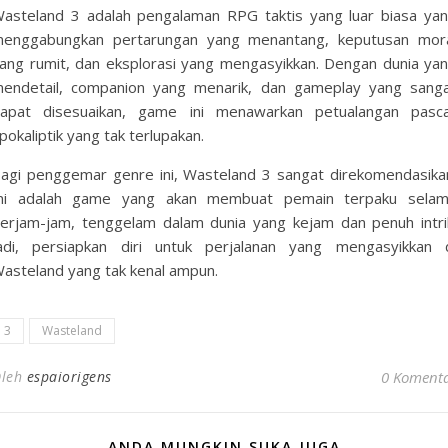
asteland 3 adalah pengalaman RPG taktis yang luar biasa ya
enggabungkan pertarungan yang menantang, keputusan mor
ang rumit, dan eksplorasi yang mengasyikkan. Dengan dunia ya
endetail, companion yang menarik, dan gameplay yang sang
apat disesuaikan, game ini menawarkan petualangan pasc
pokaliptik yang tak terlupakan.
agi penggemar genre ini, Wasteland 3 sangat direkomendasika
ni adalah game yang akan membuat pemain terpaku sela
erjam-jam, tenggelam dalam dunia yang kejam dan penuh intri
adi, persiapkan diri untuk perjalanan yang mengasyikkan 
asteland yang tak kenal ampun.
3
Wasteland
leh
espaiorigens
0 Koment
ANDA MUNGKIN SUKA JUGA