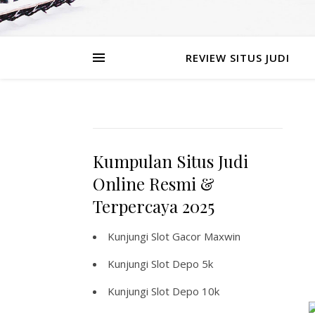
REVIEW SITUS JUDI
Kumpulan Situs Judi
Online Resmi &
Terpercaya 2025
Kunjungi
Slot Gacor Maxwin
Kunjungi
Slot Depo 5k
Kunjungi
Slot Depo 10k