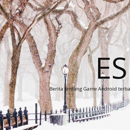
ES
Berita tentang Game Android terba