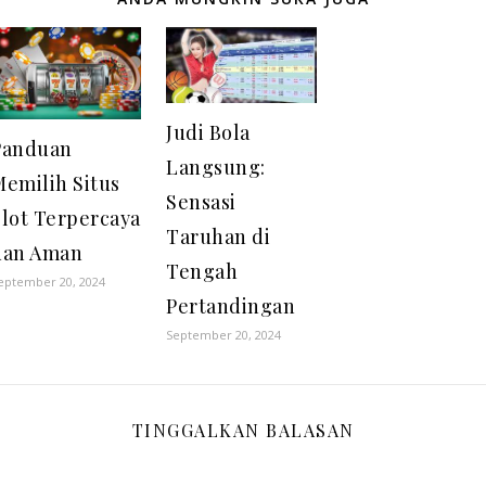
Judi Bola
Panduan
Langsung:
Memilih Situs
Sensasi
Slot Terpercaya
Taruhan di
dan Aman
Tengah
eptember 20, 2024
Pertandingan
September 20, 2024
TINGGALKAN BALASAN