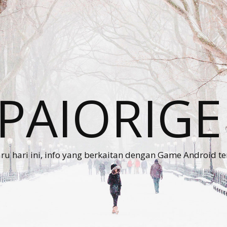
PAIORIG
ru hari ini, info yang berkaitan dengan Game Android te