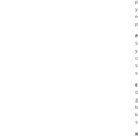
p
y
m
p
P
S
y
c
S
s
E
D
g
b
k
s