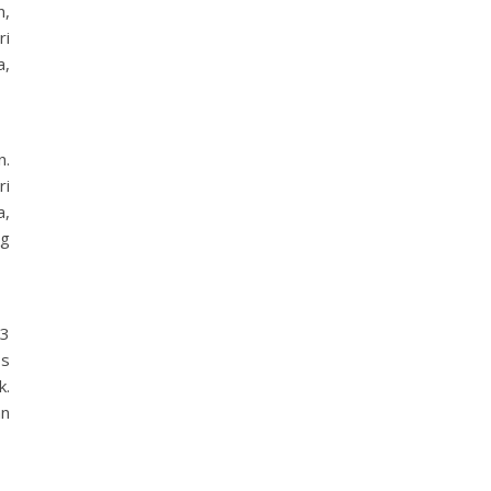
n,
ri
a,
n.
ri
a,
ng
 3
is
k.
an