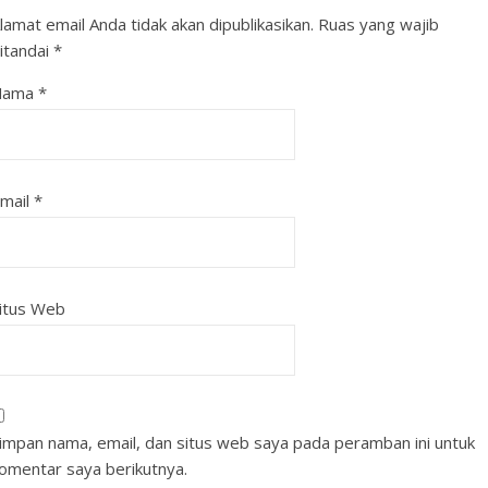
lamat email Anda tidak akan dipublikasikan.
Ruas yang wajib
itandai
*
Nama
*
mail
*
itus Web
impan nama, email, dan situs web saya pada peramban ini untuk
omentar saya berikutnya.