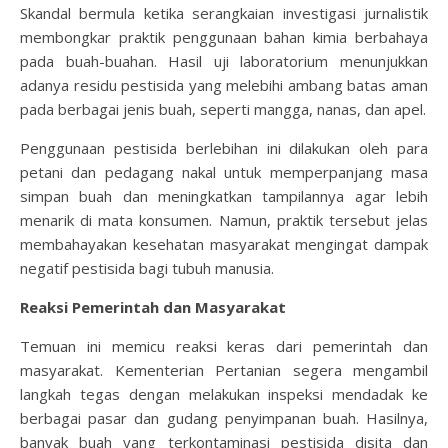
Skandal bermula ketika serangkaian investigasi jurnalistik
membongkar praktik penggunaan bahan kimia berbahaya
pada buah-buahan. Hasil uji laboratorium menunjukkan
adanya residu pestisida yang melebihi ambang batas aman
pada berbagai jenis buah, seperti mangga, nanas, dan apel.
Penggunaan pestisida berlebihan ini dilakukan oleh para
petani dan pedagang nakal untuk memperpanjang masa
simpan buah dan meningkatkan tampilannya agar lebih
menarik di mata konsumen. Namun, praktik tersebut jelas
membahayakan kesehatan masyarakat mengingat dampak
negatif pestisida bagi tubuh manusia.
Reaksi Pemerintah dan Masyarakat
Temuan ini memicu reaksi keras dari pemerintah dan
masyarakat. Kementerian Pertanian segera mengambil
langkah tegas dengan melakukan inspeksi mendadak ke
berbagai pasar dan gudang penyimpanan buah. Hasilnya,
banyak buah yang terkontaminasi pestisida disita dan