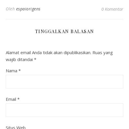
Oleh
espaiorigens
0 Komentar
TINGGALKAN BALASAN
Alamat email Anda tidak akan dipublikasikan.
Ruas yang
wajib ditandai
*
Nama
*
Email
*
Situs Web