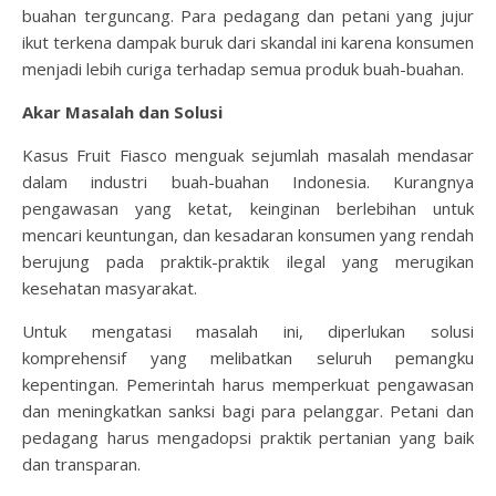
buahan terguncang. Para pedagang dan petani yang jujur
ikut terkena dampak buruk dari skandal ini karena konsumen
menjadi lebih curiga terhadap semua produk buah-buahan.
Akar Masalah dan Solusi
Kasus Fruit Fiasco menguak sejumlah masalah mendasar
dalam industri buah-buahan Indonesia. Kurangnya
pengawasan yang ketat, keinginan berlebihan untuk
mencari keuntungan, dan kesadaran konsumen yang rendah
berujung pada praktik-praktik ilegal yang merugikan
kesehatan masyarakat.
Untuk mengatasi masalah ini, diperlukan solusi
komprehensif yang melibatkan seluruh pemangku
kepentingan. Pemerintah harus memperkuat pengawasan
dan meningkatkan sanksi bagi para pelanggar. Petani dan
pedagang harus mengadopsi praktik pertanian yang baik
dan transparan.