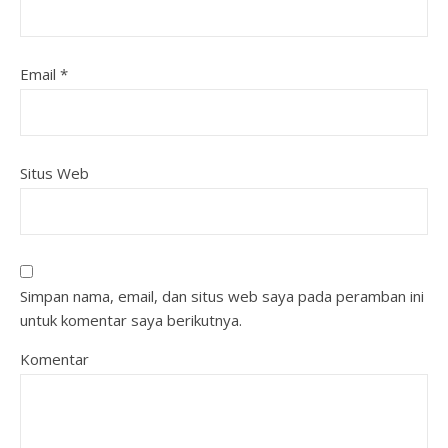
Email
*
Situs Web
Simpan nama, email, dan situs web saya pada peramban ini
untuk komentar saya berikutnya.
Komentar