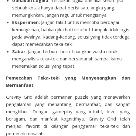
Gunakan Logika:
Terapkan logika dan akal sehat. Jika
sebuah kotak hanya dapat berisi satu angka yang
memungkinkan, jangan ragu untuk mengisinya.
Eksperimen:
Jangan takut untuk mencoba berbagai
kemungkinan, bahkan jika hal tersebut tampak tidak logis
pada awalnya. Kadang-kadang, solusi yang tidak terduga
dapat memecahkan teka-teki.
Sabar:
Jangan terburu-buru. Luangkan waktu untuk
menganalisis teka-teki dan bersabarlah sampai kamu
menemukan solusi yang tepat.
Pemecahan Teka-teki yang Menyenangkan dan
Bermanfaat
Gravity Grid adalah permainan puzzle yang menawarkan
pengalaman yang menantang, bermanfaat, dan sangat
menghibur. Dengan gameplay yang intuitif, level yang
beragam, dan manfaat kognitifnya, Gravity Grid telah
menjadi favorit di kalangan penggemar teka-teki dan
pemecah masalah.