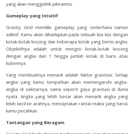
yang akan menggelitik pikiranmu.
Gameplay yang Intuitif
Gravity Grid memiliki gameplay yang sederhana namun
adiktif. Kamu akan dihadapkan pada sebuah kisi-kisi dengan
kotak-kotak kosong dan beberapa kotak yang berisi angka.
Objektifnya adalah untuk mengisi kotak-kotak kosong
dengan angka dari 1 hingga jumlah kotak di baris atau
kolomnya.
Yang membuatnya menarik adalah faktor gravitasi. Setiap
angka yang kamu tempatkan akan memengaruhi angka-
angka di sekitarnya, sama seperti gaya gravitasi di dunia
nyata. Angka yang lebih besar akan menarik angka yang
lebih kecil ke arahnya, menciptakan rantai reaksi yang harus
kamu pecahkan.
Tantangan yang Beragam