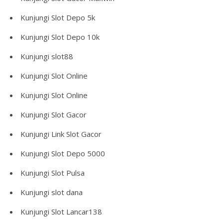
Kunjungi
Slot Depo 5k
Kunjungi
Slot Depo 10k
Kunjungi
slot88
Kunjungi
Slot Online
Kunjungi
Slot Online
Kunjungi
Slot Gacor
Kunjungi
Link Slot Gacor
Kunjungi
Slot Depo 5000
Kunjungi
Slot Pulsa
Kunjungi
slot dana
Kunjungi
Slot Lancar138