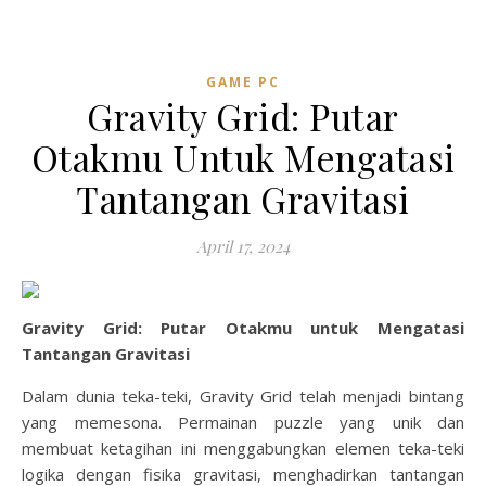
GAME PC
Gravity Grid: Putar
Otakmu Untuk Mengatasi
Tantangan Gravitasi
April 17, 2024
Gravity Grid: Putar Otakmu untuk Mengatasi
Tantangan Gravitasi
Dalam dunia teka-teki, Gravity Grid telah menjadi bintang
yang memesona. Permainan puzzle yang unik dan
membuat ketagihan ini menggabungkan elemen teka-teki
logika dengan fisika gravitasi, menghadirkan tantangan