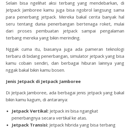
Selain bisa ngelihat aksi terbang yang mendebarkan, di
Jetpack Jamboree kamu juga bisa ngobrol langsung sama
para penerbang jetpack. Mereka bakal cerita banyak hal
seru tentang dunia penerbangan bertenaga roket, mulai
dari proses pembuatan jetpack sampai pengalaman
terbang mereka yang bikin merinding.
Nggak cuma itu, biasanya juga ada pameran teknologi
terbaru di bidang penerbangan, simulator jetpack yang bisa
kamu cobain sendiri, dan berbagai hiburan lainnya yang
nggak bakal bikin kamu bosen.
Jenis Jetpack di Jetpack Jamboree
Di Jetpack Jamboree, ada berbagai jenis jetpack yang bakal
bikin kamu kagum, di antaranya:
Jetpack Vertikal:
Jetpack ini bisa ngangkat
penerbangnya secara vertikal ke atas.
Jetpack Transisi:
Jetpack hibrida yang bisa terbang