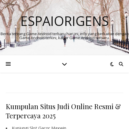
ESPAIORIGENS
Berita tentang Game Android terbaru hari ini, info yang berkaitan dengan
Game Android terkini, kabar Game Android terbaru.
Kumpulan Situs Judi Online Resmi &
Terpercaya 2025
Kunjungi
Slot Gacor Maxwin