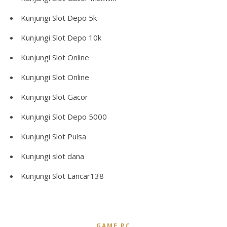
Kunjungi
Slot Depo 5k
Kunjungi
Slot Depo 10k
Kunjungi
Slot Online
Kunjungi
Slot Online
Kunjungi
Slot Gacor
Kunjungi
Slot Depo 5000
Kunjungi
Slot Pulsa
Kunjungi
slot dana
Kunjungi
Slot Lancar138
GAME PC