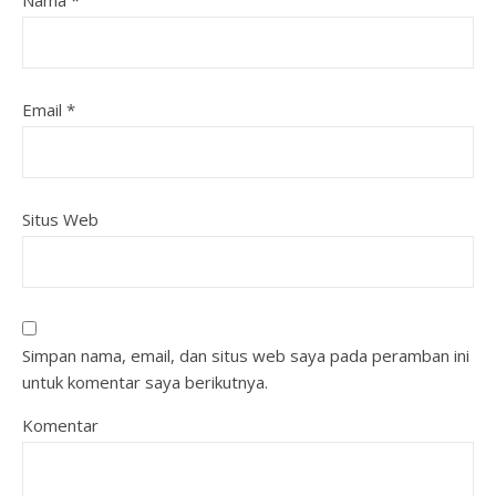
Email
*
Situs Web
Simpan nama, email, dan situs web saya pada peramban ini
untuk komentar saya berikutnya.
Komentar