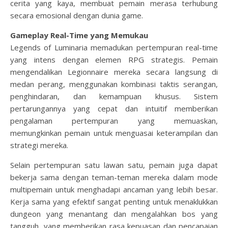
cerita yang kaya, membuat pemain merasa terhubung
secara emosional dengan dunia game.
Gameplay Real-Time yang Memukau
Legends of Luminaria memadukan pertempuran real-time
yang intens dengan elemen RPG strategis. Pemain
mengendalikan Legionnaire mereka secara langsung di
medan perang, menggunakan kombinasi taktis serangan,
penghindaran, dan kemampuan khusus. Sistem
pertarungannya yang cepat dan intuitif memberikan
pengalaman pertempuran yang memuaskan,
memungkinkan pemain untuk menguasai keterampilan dan
strategi mereka.
Selain pertempuran satu lawan satu, pemain juga dapat
bekerja sama dengan teman-teman mereka dalam mode
multipemain untuk menghadapi ancaman yang lebih besar.
Kerja sama yang efektif sangat penting untuk menaklukkan
dungeon yang menantang dan mengalahkan bos yang
tangguh, yang memberikan rasa kepuasan dan pencapaian