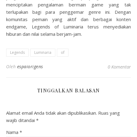
menciptakan pengalaman bermain game yang tak
terlupakan bagi para penggemar genre ini. Dengan
komunitas pemain yang aktif dan berbagai konten
endgame, Legends of Luminaria terus menyediakan
hiburan dan nilai selama berjam-jam.
Legends
Luminaria
of
Oleh
espaiorigens
0 Komentar
TINGGALKAN BALASAN
Alamat email Anda tidak akan dipublikasikan.
Ruas yang
wajib ditandai
*
Nama
*