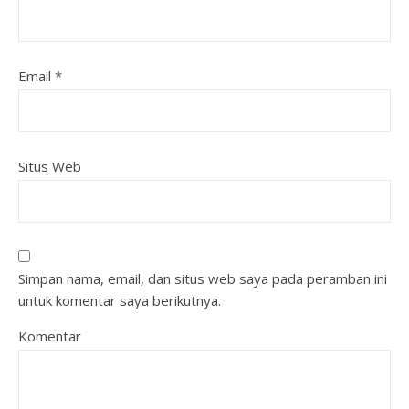
Email
*
Situs Web
Simpan nama, email, dan situs web saya pada peramban ini
untuk komentar saya berikutnya.
Komentar