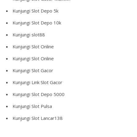
Kunjungi
Slot Depo 5k
Kunjungi
Slot Depo 10k
Kunjungi
slot88
Kunjungi
Slot Online
Kunjungi
Slot Online
Kunjungi
Slot Gacor
Kunjungi
Link Slot Gacor
Kunjungi
Slot Depo 5000
Kunjungi
Slot Pulsa
Kunjungi
Slot Lancar138