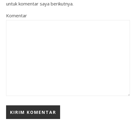
untuk komentar saya berikutnya.
Komentar