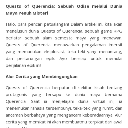
Quests of Querencia: Sebuah Odise melalui Dunia
Maya Penuh Misteri
Halo, para pencari petualangan! Dalam artikel ini, kita akan
menelusuri dunia Quests of Querencia, sebuah game RPG
berlatar sebuah alam semesta maya yang menawan.
Quests of Querencia menawarkan pengalaman imersif
yang memadukan eksplorasi, teka-teki yang menantang,
dan pertarungan epik. Ayo bersiap untuk memulai
perjalanan epik ini!
Alur Cerita yang Membingungkan
Quests of Querencia berputar di sekitar kisah tentang
protagonis yang tersapu ke dunia maya bernama
Querencia. Saat ia menjelajahi dunia virtual ini, ia
menemukan rahasia tersembunyi, teka-teki yang rumit, dan
ancaman berbahaya yang mengancam keberadaannya. Alur
cerita yang memikat ini akan membuatmu terpikat dari awal