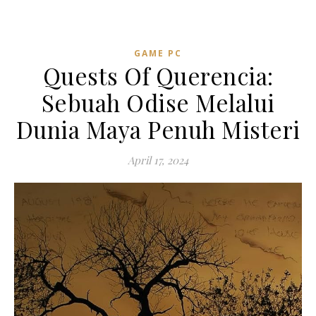
GAME PC
Quests Of Querencia:
Sebuah Odise Melalui
Dunia Maya Penuh Misteri
April 17, 2024