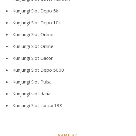
Kunjungi
Slot Depo 5k
Kunjungi
Slot Depo 10k
Kunjungi
Slot Online
Kunjungi
Slot Online
Kunjungi
Slot Gacor
Kunjungi
Slot Depo 5000
Kunjungi
Slot Pulsa
Kunjungi
slot dana
Kunjungi
Slot Lancar138
GAME PC