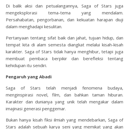
Di balik aksi dan petualangannya, Saga of Stars juga
mengeksplorasi tema-tema yang mendalam.
Persahabatan, pengorbanan, dan kekuatan harapan diuji
dalam menghadapi kesulitan.
Pertanyaan tentang sifat baik dan jahat, tujuan hidup, dan
tempat kita di alam semesta diangkat melalui kisah-kisah
karakter. Saga of Stars tidak hanya menghibur, tetapi juga
membuat pembaca berpikir dan berefleksi tentang
kehidupan itu sendiri.
Pengaruh yang Abadi
Saga of Stars telah menjadi fenomena budaya,
menginspirasi novel, film, dan bahkan taman hiburan.
Karakter dan dunianya yang unik telah mengakar dalam
imajinasi generasi penggemar.
Bukan hanya kisah fiksi ilmiah yang mendebarkan, Saga of
Stars adalah sebuah karya seni yang memikat yang akan