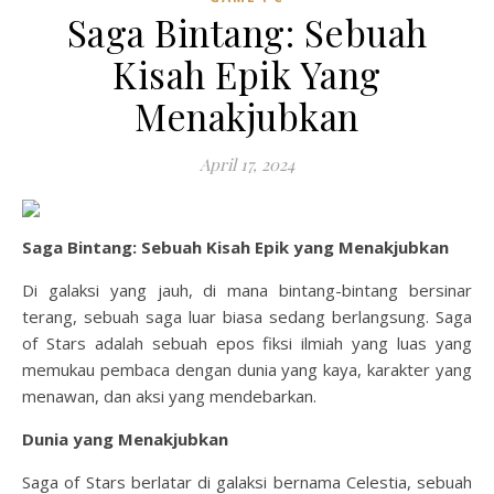
Saga Bintang: Sebuah
Kisah Epik Yang
Menakjubkan
April 17, 2024
Saga Bintang: Sebuah Kisah Epik yang Menakjubkan
Di galaksi yang jauh, di mana bintang-bintang bersinar
terang, sebuah saga luar biasa sedang berlangsung. Saga
of Stars adalah sebuah epos fiksi ilmiah yang luas yang
memukau pembaca dengan dunia yang kaya, karakter yang
menawan, dan aksi yang mendebarkan.
Dunia yang Menakjubkan
Saga of Stars berlatar di galaksi bernama Celestia, sebuah