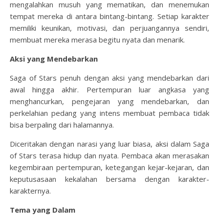
mengalahkan musuh yang mematikan, dan menemukan
tempat mereka di antara bintang-bintang. Setiap karakter
memiliki keunikan, motivasi, dan perjuangannya sendiri,
membuat mereka merasa begitu nyata dan menarik.
Aksi yang Mendebarkan
Saga of Stars penuh dengan aksi yang mendebarkan dari
awal hingga akhir. Pertempuran luar angkasa yang
menghancurkan, pengejaran yang mendebarkan, dan
perkelahian pedang yang intens membuat pembaca tidak
bisa berpaling dari halamannya.
Diceritakan dengan narasi yang luar biasa, aksi dalam Saga
of Stars terasa hidup dan nyata. Pembaca akan merasakan
kegembiraan pertempuran, ketegangan kejar-kejaran, dan
keputusasaan kekalahan bersama dengan karakter-
karakternya.
Tema yang Dalam