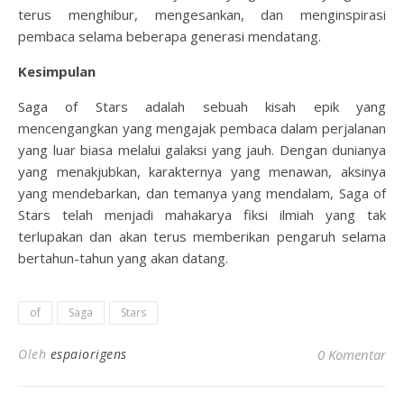
terus menghibur, mengesankan, dan menginspirasi
pembaca selama beberapa generasi mendatang.
Kesimpulan
Saga of Stars adalah sebuah kisah epik yang
mencengangkan yang mengajak pembaca dalam perjalanan
yang luar biasa melalui galaksi yang jauh. Dengan dunianya
yang menakjubkan, karakternya yang menawan, aksinya
yang mendebarkan, dan temanya yang mendalam, Saga of
Stars telah menjadi mahakarya fiksi ilmiah yang tak
terlupakan dan akan terus memberikan pengaruh selama
bertahun-tahun yang akan datang.
of
Saga
Stars
Oleh
espaiorigens
0 Komentar