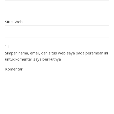
Situs Web
Simpan nama, email, dan situs web saya pada peramban ini
untuk komentar saya berikutnya.
Komentar