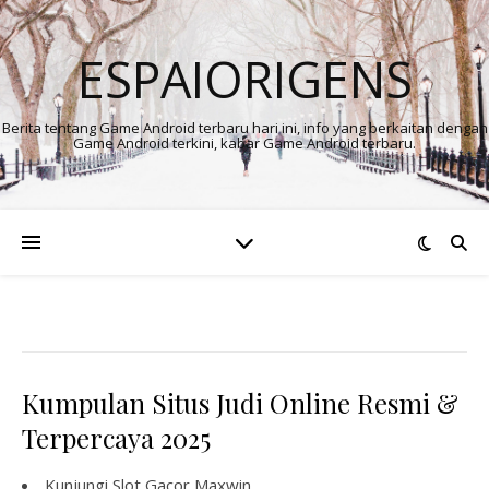
ESPAIORIGENS
Berita tentang Game Android terbaru hari ini, info yang berkaitan dengan
Game Android terkini, kabar Game Android terbaru.
Kumpulan Situs Judi Online Resmi &
Terpercaya 2025
Kunjungi
Slot Gacor Maxwin