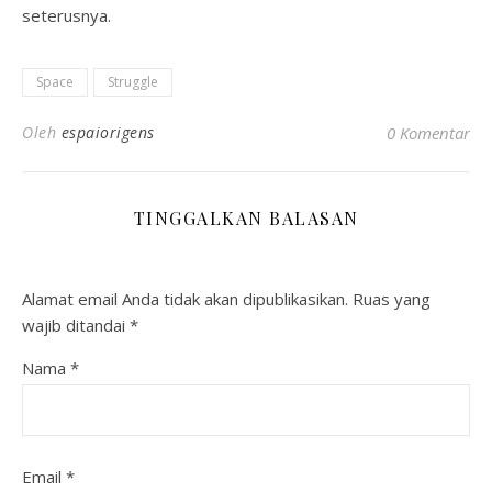
seterusnya.
Space
Struggle
Oleh
espaiorigens
0 Komentar
TINGGALKAN BALASAN
Alamat email Anda tidak akan dipublikasikan.
Ruas yang
wajib ditandai
*
Nama
*
Email
*