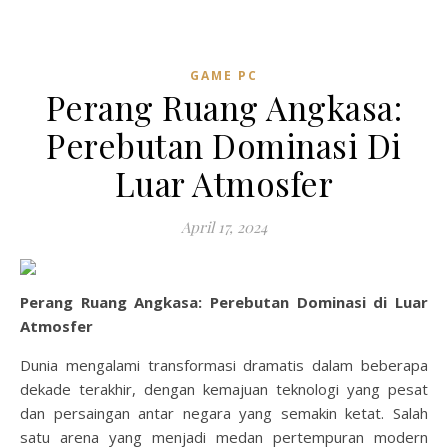
GAME PC
Perang Ruang Angkasa:
Perebutan Dominasi Di
Luar Atmosfer
April 17, 2024
Perang Ruang Angkasa: Perebutan Dominasi di Luar
Atmosfer
Dunia mengalami transformasi dramatis dalam beberapa
dekade terakhir, dengan kemajuan teknologi yang pesat
dan persaingan antar negara yang semakin ketat. Salah
satu arena yang menjadi medan pertempuran modern