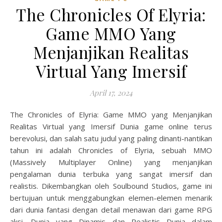
The Chronicles Of Elyria:
Game MMO Yang
Menjanjikan Realitas
Virtual Yang Imersif
April 17, 2024
The Chronicles of Elyria: Game MMO yang Menjanjikan
Realitas Virtual yang Imersif Dunia game online terus
berevolusi, dan salah satu judul yang paling dinanti-nantikan
tahun ini adalah Chronicles of Elyria, sebuah MMO
(Massively Multiplayer Online) yang menjanjikan
pengalaman dunia terbuka yang sangat imersif dan
realistis. Dikembangkan oleh Soulbound Studios, game ini
bertujuan untuk menggabungkan elemen-elemen menarik
dari dunia fantasi dengan detail menawan dari game RPG
aksi. Dunia yang Dinamis dan Realistis Dunia dalam