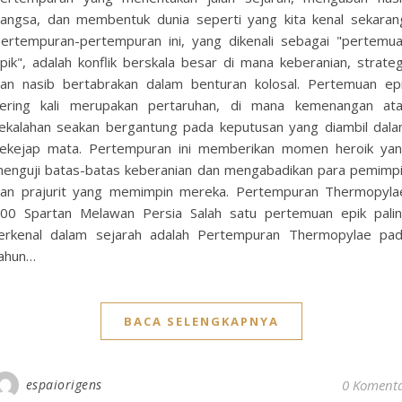
angsa, dan membentuk dunia seperti yang kita kenal sekaran
ertempuran-pertempuran ini, yang dikenali sebagai "pertemu
pik", adalah konflik berskala besar di mana keberanian, strateg
an nasib bertabrakan dalam benturan kolosal. Pertemuan ep
ering kali merupakan pertaruhan, di mana kemenangan at
ekalahan seakan bergantung pada keputusan yang diambil dal
ekejap mata. Pertempuran ini memberikan momen heroik ya
enguji batas-batas keberanian dan mengabadikan para pemimp
an prajurit yang memimpin mereka. Pertempuran Thermopyla
00 Spartan Melawan Persia Salah satu pertemuan epik pali
erkenal dalam sejarah adalah Pertempuran Thermopylae pa
ahun…
BACA SELENGKAPNYA
espaiorigens
0 Koment