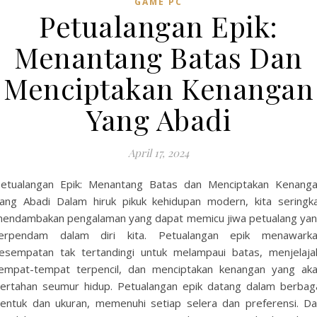
GAME PC
Petualangan Epik:
Menantang Batas Dan
Menciptakan Kenangan
Yang Abadi
April 17, 2024
etualangan Epik: Menantang Batas dan Menciptakan Kenang
ang Abadi Dalam hiruk pikuk kehidupan modern, kita seringka
endambakan pengalaman yang dapat memicu jiwa petualang ya
erpendam dalam diri kita. Petualangan epik menawark
esempatan tak tertandingi untuk melampaui batas, menjelaja
empat-tempat terpencil, dan menciptakan kenangan yang ak
ertahan seumur hidup. Petualangan epik datang dalam berbag
entuk dan ukuran, memenuhi setiap selera dan preferensi. Da