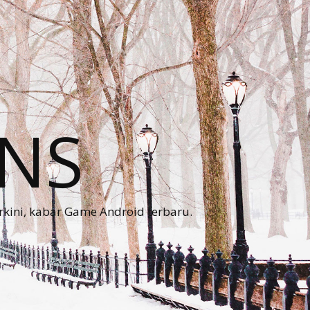
ENS
rkini, kabar Game Android terbaru.