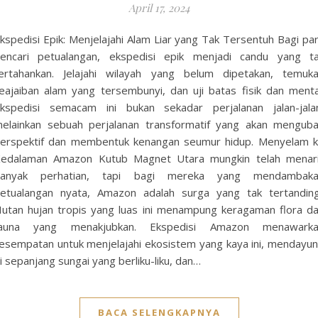
April 17, 2024
kspedisi Epik: Menjelajahi Alam Liar yang Tak Tersentuh Bagi pa
encari petualangan, ekspedisi epik menjadi candu yang t
ertahankan. Jelajahi wilayah yang belum dipetakan, temuk
eajaiban alam yang tersembunyi, dan uji batas fisik dan menta
kspedisi semacam ini bukan sekadar perjalanan jalan-jala
elainkan sebuah perjalanan transformatif yang akan mengub
erspektif dan membentuk kenangan seumur hidup. Menyelam 
edalaman Amazon Kutub Magnet Utara mungkin telah menar
banyak perhatian, tapi bagi mereka yang mendambaka
etualangan nyata, Amazon adalah surga yang tak tertanding
utan hujan tropis yang luas ini menampung keragaman flora d
fauna yang menakjubkan. Ekspedisi Amazon menawarka
esempatan untuk menjelajahi ekosistem yang kaya ini, mendayu
i sepanjang sungai yang berliku-liku, dan…
BACA SELENGKAPNYA