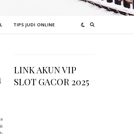
L
TIPS JUDI ONLINE
LINK AKUN VIP
h
SLOT GACOR 2025
ia
ak
ib