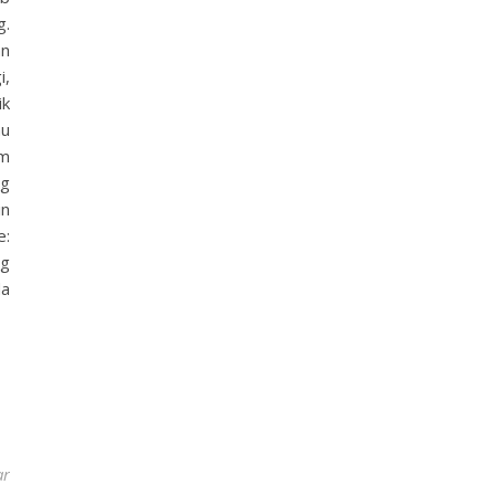
g.
an
i,
ik
au
am
ng
in
e:
ng
da
ar