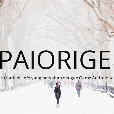
PAIORIG
ru hari ini, info yang berkaitan dengan Game Android te