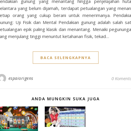
endakian gunung yang menantang hingga penjelajahan hut
elantara yang belum dijamah, terdapat petualangan yang menan
etiap orang yang cukup berani untuk menerimanya. Pendaki
unung: Uji Fisik dan Mental Pendakian gunung adalah salah sa
etualangan epik paling klasik dan menantang. Menaiki pegunung
ang menjulang tinggi menuntut ketahanan fisik, tekad…
BACA SELENGKAPNYA
espaiorigens
0 Koment
ANDA MUNGKIN SUKA JUGA